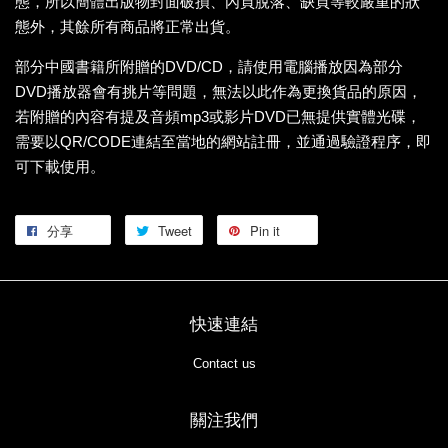
態，所以簡體出版物封面破損、內頁脫落、缺頁等較嚴重的狀
態外，其餘所有商品將正常出貨。
部分中國書籍所附贈的DVD/CD，請使用電腦播放因為部分
DVD播放器會有挑片等問題，無法以此作為更換貨品的原因，
若附贈的內容有提及音頻mp3或影片DVD已無提供實體光碟，
需要以QR/CODE連結至當地的網站註冊，並通過驗證程序，即
可下載使用。
分享
Tweet
Pin it
快速連結
Contact us
關注我們