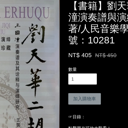
【書籍】劉天
潼演奏譜與演
著/人民音樂
號：10281
NT$ 405
NT$ 450
數量
加入購物車
☞目錄：