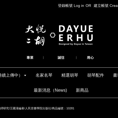
登錄帳號 Log in
OR
建立帳號 Create
持續上傳中）
名家名琴
精選胡琴
胡琴配件
書
最新消息（News)
新商品
研究/王國潼編著/人民音樂學院出版社/商品編號：10281