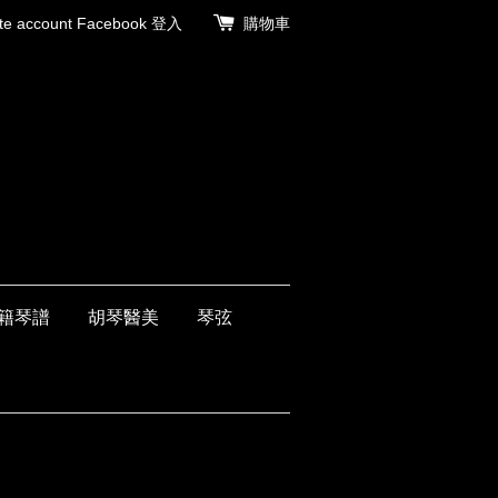
 account
Facebook 登入
購物車
籍琴譜
胡琴醫美
琴弦