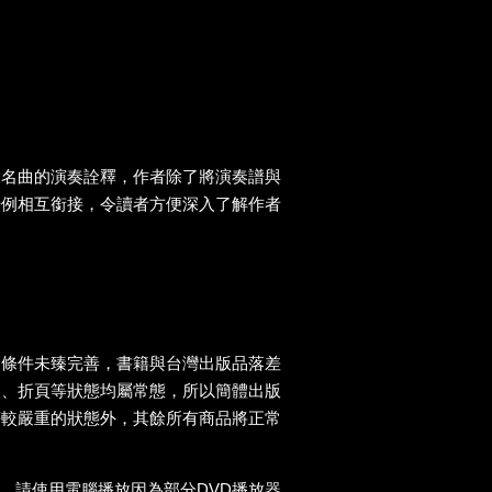
大名曲的演奏詮釋，作者除了將演奏譜與
譜例相互銜接，令讀者方便深入了解作者
送條件未臻完善，書籍與台灣出版品落差
痕、折頁等狀態均屬常態，所以簡體出版
等較嚴重的狀態外，其餘所有商品將正常
D，請使用電腦播放因為部分DVD播放器