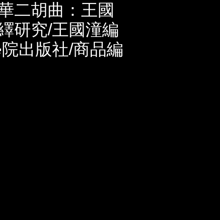
華二胡曲：王國
繹研究/王國潼編
學院出版社/商品編