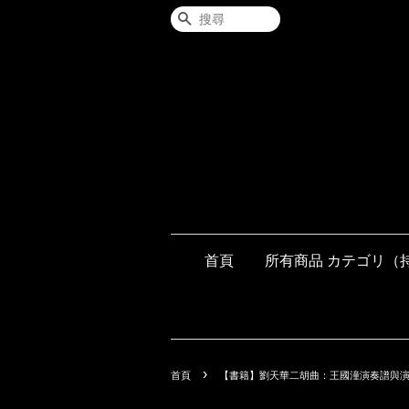
搜尋
首頁
所有商品 カテゴリ（
›
首頁
【書籍】劉天華二胡曲：王國潼演奏譜與演繹