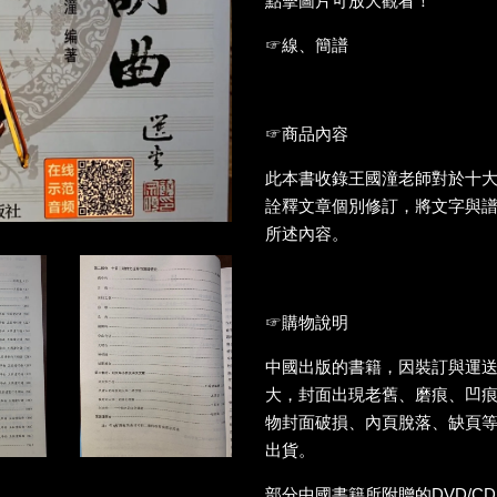
點擊圖片可放大觀看！
☞線、簡譜
☞商品內容
此本書收錄王國潼老師對於十
詮釋文章個別修訂，將文字與
所述內容。
☞購物說明
中國出版的書籍，因裝訂與運
大，封面出現老舊、磨痕、凹
物封面破損、內頁脫落、缺頁
出貨。
部分中國書籍所附贈的DVD/C