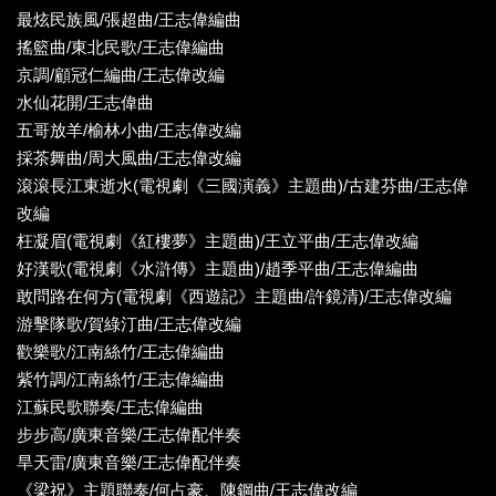
最炫民族風/張超曲/王志偉編曲
搖籃曲/東北民歌/王志偉編曲
京調/顧冠仁編曲/王志偉改編
水仙花開/王志偉曲
五哥放羊/榆林小曲/王志偉改編
採茶舞曲/周大風曲/王志偉改編
滾滾長江東逝水(電視劇《三國演義》主題曲)/古建芬曲/王志偉
改編
枉凝眉(電視劇《紅樓夢》主題曲)/王立平曲/王志偉改編
好漢歌(電視劇《水滸傳》主題曲)/趙季平曲/王志偉編曲
敢問路在何方(電視劇《西遊記》主題曲/許鏡清)/王志偉改編
游擊隊歌/賀綠汀曲/王志偉改編
歡樂歌/江南絲竹/王志偉編曲
紫竹調/江南絲竹/王志偉編曲
江蘇民歌聯奏/王志偉編曲
步步高/廣東音樂/王志偉配伴奏
旱天雷/廣東音樂/王志偉配伴奏
《梁祝》主題聯奏/何占豪、陳鋼曲/王志偉改編