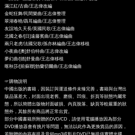
滿江紅/古曲/王志偉改編
金蛇狂舞/民間樂曲/王志偉整理
翠湖春曉/聶耳編曲/王志偉整理
友誼地久天長/英國民歌/王志偉編曲
北國之春/[日]遠藤賓曲/王志偉編曲
兩只老虎/法國兒歌/孫亦林編曲/王志偉移植
小夜曲/[奧]舒伯特曲/王志偉改編
夢幻曲/[德]舒曼曲/王志偉移植
喀秋莎/[前蘇聯]勃蘭切爾曲/王志偉編曲
☞購物說明
中國出版的書籍，因裝訂與運送條件未臻完善，書籍與台灣出
版品落差大，封面出現老舊、磨痕、凹痕、折頁等狀態均屬常
態，所以簡體出版物封面破損、內頁脫落、缺頁等較嚴重的狀
態外，其餘所有商品將正常出貨。
部分中國書籍所附贈的DVD/CD，請使用電腦播放因為部分
DVD播放器會有挑片等問題，無法以此作為更換貨品的原因，
若附贈的內容有提及音頻mp3或影片DVD已無提供實體光碟，