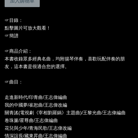
加入購物車
☞目錄：
點擊圖片可放大觀看！
☞簡譜
☞商品介紹：
本書收錄眾多經典名曲，均附揚琴伴奏，喜歡玩配伴奏的朋
友，這本書是很適合您的選擇。
☞曲目：
走進新時代/印青曲/王志偉編曲
我的中國夢/崔恕曲/王志偉改編
關青謠(電視劇《宰相劉羅鍋》主題曲)/王黎光曲/王志偉編曲
卷珠簾/霍尊曲/王志偉編曲
花兒與少年/青海民歌/王志偉改編
情深誼長/藏東昇曲/王志偉編曲