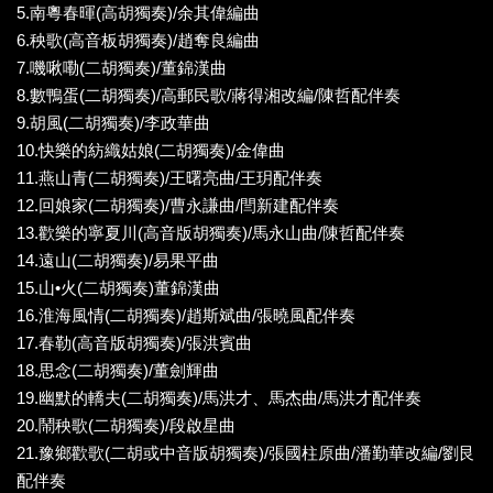
5.南粵春暉(高胡獨奏)/余其偉編曲
6.秧歌(高音板胡獨奏)/趙奪良編曲
7.嘰啾嘞(二胡獨奏)/董錦漢曲
8.數鴨蛋(二胡獨奏)/高郵民歌/蔣得湘改編/陳哲配伴奏
9.胡風(二胡獨奏)/李政華曲
10.快樂的紡織姑娘(二胡獨奏)/金偉曲
11.燕山青(二胡獨奏)/王曙亮曲/王玥配伴奏
12.回娘家(二胡獨奏)/曹永謙曲/閆新建配伴奏
13.歡樂的寧夏川(高音版胡獨奏)/馬永山曲/陳哲配伴奏
14.遠山(二胡獨奏)/易果平曲
15.山•火(二胡獨奏)董錦漢曲
16.淮海風情(二胡獨奏)/趙斯斌曲/張曉風配伴奏
17.春勒(高音版胡獨奏)/張洪賓曲
18.思念(二胡獨奏)/董劍輝曲
19.幽默的轎夫(二胡獨奏)/馬洪才、馬杰曲/馬洪才配伴奏
20.鬧秧歌(二胡獨奏)/段啟星曲
21.豫鄉歡歌(二胡或中音版胡獨奏)/張國柱原曲/潘勤華改編/劉艮
配伴奏