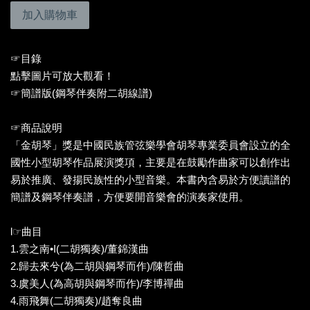
加入購物車
☞目錄
點擊圖片可放大觀看！
☞簡譜版(鋼琴伴奏附二胡線譜)
☞商品說明
「金胡琴」獎是中國民族管弦樂學會胡琴專業委員會設立的全
國性小型胡琴作品展演獎項，主要是在鼓勵作曲家可以創作出
易於推廣、發揚民族性的小型音樂。本書內含易於方便讀譜的
簡譜及鋼琴伴奏譜，方便要開音樂會的演奏家使用。
l☞曲目
1.雲之南•I(二胡獨奏)/董錦漢曲
2.歸去來兮(為二胡與鋼琴而作)/陳哲曲
3.虞美人(為高胡與鋼琴而作)/李博禪曲
4.雨飛舞(二胡獨奏)/趙奪良曲