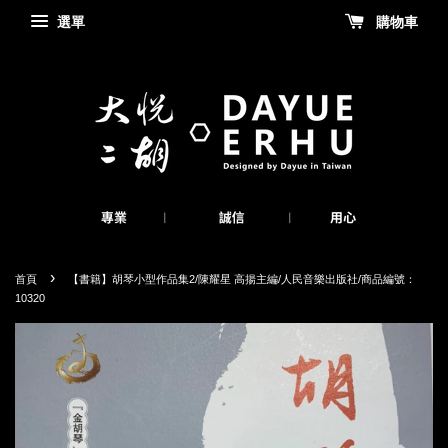
選單
購物車
›
首頁
【書籍】胡琴小型作品集2/陳耀星 高揚主編/人民音樂出版社/商品編號：
10320