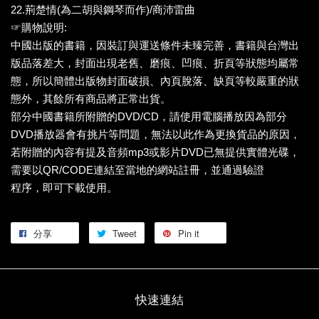
22.荊楚情(為二胡與鋼琴而作)/商沛雷曲
☞購物說明:
中國出版的書籍，因裝訂與運送條件未臻完善，書籍與台灣出
版品落差大，封面出現老舊、磨痕、凹痕、折頁等狀態均屬常
態，所以簡體出版物封面破損、內頁脫落、缺頁等較嚴重的狀
態外，其餘所有商品將正常出貨。
部分中國書籍所附贈的DVD/CD，請使用電腦播放因為部分
DVD播放器會有挑片等問題，無法以此作為更換貨品的原因，
若附贈的內容有提及音頻mp3或影片DVD已無提供實體光碟，
需要以QR/CODE連結至當地的網站註冊，並通過驗證
程序，即可下載使用。
分享
Tweet
Pin it
快速連結