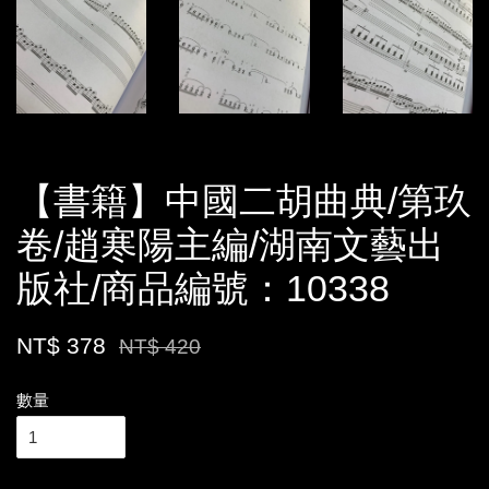
【書籍】中國二胡曲典/第玖
卷/趙寒陽主編/湖南文藝出
版社/商品編號：10338
NT$ 378
NT$ 420
數量