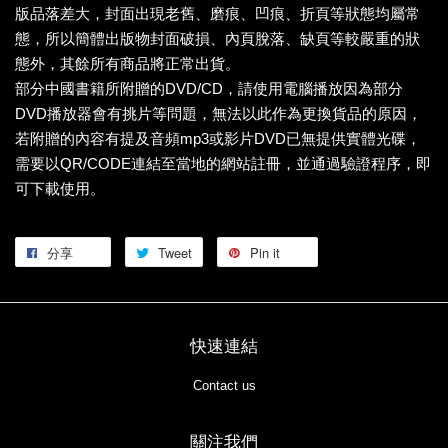
版品落差大，封面出現老舊、磨痕、凹痕、折頁等狀態均屬常
態，所以簡體出版物封面破損、內頁脫落、缺頁等較嚴重的狀
態外，其餘所有商品將正常出貨。
部分中國書籍所附贈的DVD/CD，請使用電腦播放因為部分
DVD播放器會有挑片等問題，無法以此作為更換貨品的原因，
若附贈的內容有提及音頻mp3或影片DVD已無提供實體光碟，
需要以QR/CODE連結至當地的網站註冊，並通過驗證程序，即
可下載使用。
分享
Tweet
Pin it
快速連結
Contact us
關注我們