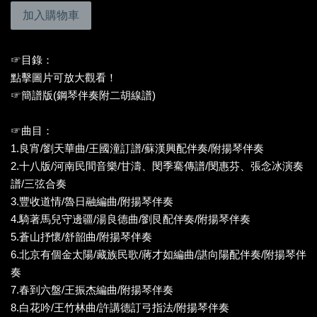
加入購物車
☞目錄：
點擊圖片可放大觀看！
☞簡譜版(鋼琴伴奏附二胡線譜)
☞曲目：
1.良宵/劉天華曲/王國潼訂譜/蘇漢興配伴奏/附揚琴伴奏
2.十八版/河南民間音樂/甘濤、閔季騫傳譜/閔惠芬、張念冰演奏
譜/三弦合奏
3.豐收道情/魯日融編曲/附揚琴伴奏
4.騎著馬兒守邊疆/湯良德曲/劉艮配伴奏/附揚琴伴奏
5.蒼山抒懷/舒韶曲/附揚琴伴奏
6.北京有個金太陽/藏族民歌/蔣才如編曲/諶向陽配伴奏/附揚琴伴
奏
7.春到六盤/王振杰編曲/附揚琴伴奏
8.白花吟/王竹林曲/許講德訂弓指法/附揚琴伴奏