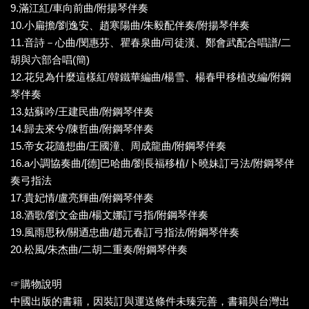
9.滿江紅/車向前曲/附揚琴伴奏
10.小扁擔/劉逸安、趙寒陽曲/朱毅配伴奏/附揚琴伴奏
11.音詩－心曲/閔惠芬、瞿春泉曲/司徒漢、鄭會武配合唱譜/二
胡與六部合唱(簡)
12.花兒為什麼這樣紅/韓鐵華編曲/楊雪、楊春甲移植改編/附鋼
琴伴奏
13.姑蘇吟/王建民曲/附鋼琴伴奏
14.歸去來兮/陳哲曲/附鋼琴伴奏
15.帝女花隨想曲/王國潼、周成龍曲/附鋼琴伴奏
16.a小調協奏曲/[德]巴哈曲/劉長福移植/卜曉妹訂弓法/附鋼琴伴
奏弓指法
17.貴妃情/盧亮輝曲/附鋼琴伴奏
18.酒歌/劉文金曲/楊文娜訂弓指/附鋼琴伴奏
19.風雨思秋/關迺忠曲/趙元春訂弓指法/附鋼琴伴奏
20.松風/朱杰曲/二胡二重奏/附鋼琴伴奏
☞購物說明
中國出版的書籍，因裝訂與運送條件未臻完善，書籍與台灣出