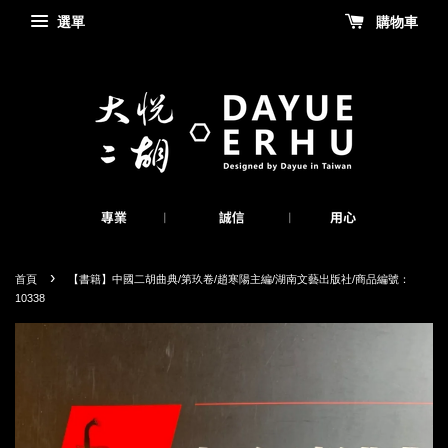
選單
購物車
›
首頁
【書籍】中國二胡曲典/第玖卷/趙寒陽主編/湖南文藝出版社/商品編號：
10338