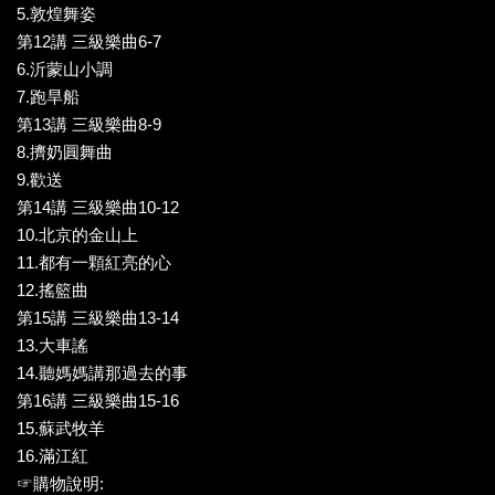
5.敦煌舞姿
第12講 三級樂曲6-7
6.沂蒙山小調
7.跑旱船
第13講 三級樂曲8-9
8.擠奶圓舞曲
9.歡送
第14講 三級樂曲10-12
10.北京的金山上
11.都有一顆紅亮的心
12.搖籃曲
第15講 三級樂曲13-14
13.大車謠
14.聽媽媽講那過去的事
第16講 三級樂曲15-16
15.蘇武牧羊
16.滿江紅
☞購物說明: