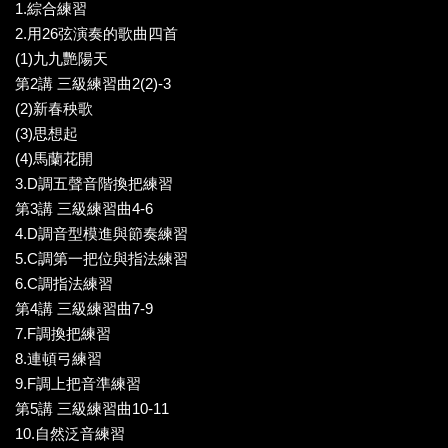
1.綜合練習
2.用26弦演奏的歌曲四首
(1)九九艷陽天
第2講 三級練習曲2(2)-3
(2)新春秧歌
(3)思想起
(4)馬蘭花開
3.D調五聲音階換把練習
第3講 三級練習曲4-6
4.D調音型模進與節奏練習
5.C調第一把位與指法練習
6.C調指法練習
第4講 三級練習曲7-9
7.F調換把練習
8.連頓弓練習
9.F調上把音準練習
第5講 三級練習曲10-11
10.自然泛音練習