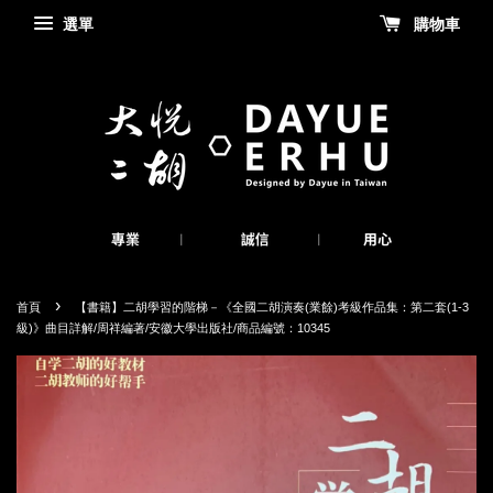
選單
購物車
›
首頁
【書籍】二胡學習的階梯－《全國二胡演奏(業餘)考級作品集：第二套(1-3
級)》曲目詳解/周祥編著/安徽大學出版社/商品編號：10345