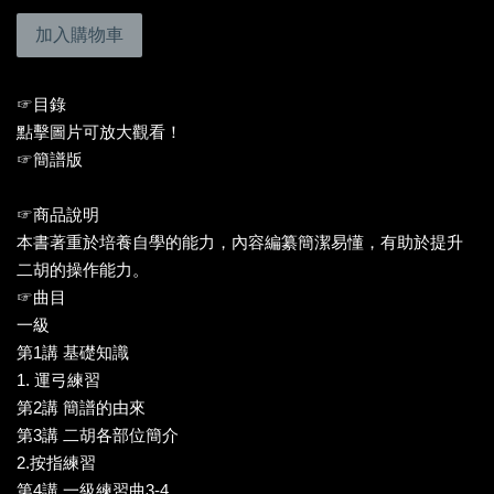
加入購物車
☞目錄
點擊圖片可放大觀看！
☞簡譜版
☞商品說明
本書著重於培養自學的能力，內容編纂簡潔易懂，有助於提升
二胡的操作能力。
☞曲目
一級
第1講 基礎知識
1. 運弓練習
第2講 簡譜的由來
第3講 二胡各部位簡介
2.按指練習
第4講 一級練習曲3-4