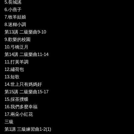
5.長城謠
6.小燕子
7.牧羊姑娘
8.迷糊小調
第13講 二級樂曲9-10
9.歡樂的校園
10.弓橋泛月
第14講 二級樂曲11-14
11.打黃羊調
12.繡荷包
13.短歌
14.世上只有媽媽好
第15講 二級樂曲15-17
15.採茶撲蝶
16.我們多麼幸福
17.兩朵小紅花
三級
第1講 三級練習曲1-2(1)