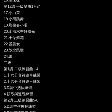
16.哆來咪
第12講 一級樂曲17-24
17.小白菜
18.小熊跳舞
19.鄂倫春小唱
20.山清水秀好風光
21.十朵鮮花
22.孟姜女
23.陝北民歌
24.簫
二級
第1講 二級練習曲1-4
1.十六分音符連弓練習
2.十六分音符連弓練習
3.D調中把位練習
4.頓弓與連弓練習
第2講 二級練習曲5-6
5.D調空弦換把練習