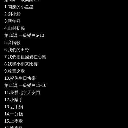
1.閃爍的小星星
2.划小船
3.新年好
4.山村初曉
第10講 一級樂曲5-10
5.音階歌
6.我們的田野
7.我們把祖國愛在心窩
8.我和小樹來比賽
9.牧童之歌
10.祝你生日快樂
第11講 一級樂曲11-16
11.我愛北京天安門
12.小樂手
13.丟手絹
14.一分錢
15.上學歌