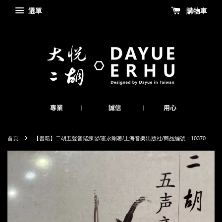
選單
購物車
›
首頁
【書籍】二胡五聲音階練習/霍永剛著/上海音樂出版社/商品編號：10370