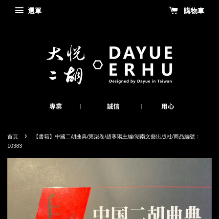
選單
購物車
›
首頁
【書籍】中國二胡曲典/第柒卷/趙寒陽主編/湖南文藝出版社/商品編號：
10383