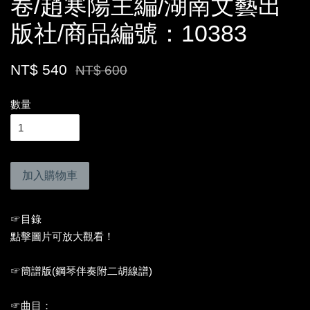
卷/趙寒陽主編/湖南文藝出
版社/商品編號：10383
NT$ 540
NT$ 600
數量
加入購物車
☞目錄
點擊圖片可放大觀看！
☞簡譜版(鋼琴伴奏附二胡線譜)
☞曲目：