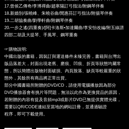
17.曾侯乙傳奇/李博禪曲/趙寒陽訂弓指法/附鋼琴伴奏
18.新婚別/張曉峰、朱曉谷曲/閔惠芬訂弓指法/附揚琴伴奏
19.二胡協奏曲/劉學軒曲/附鋼琴伴奏
20.一步之遙(四重奏)/[阿]卡洛斯•加達爾曲/李安怡改編/附五線譜
四部二胡及大提琴、手風琴、鋼琴重奏
☞購物說明:
中國出版的書籍，因裝訂與運送條件未臻完善，書籍與台灣出
版品落差大，封面出現老舊、磨痕、凹痕、折頁等狀態均屬常
態，所以簡體出版物封面破損、內頁脫落、缺頁等較嚴重的狀
態外，其餘所有商品將正常出貨。
部分中國書籍所附贈的DVD/CD，請使用電腦播放因為部分
DVD播放器會有挑片等問題，無法以此作為更換貨品的原因，
若附贈的內容有提及音頻mp3或影片DVD已無提供實體光碟，
需要以QR/CODE連結至當地的網站註冊，並通過驗證
程序，即可下載使用。