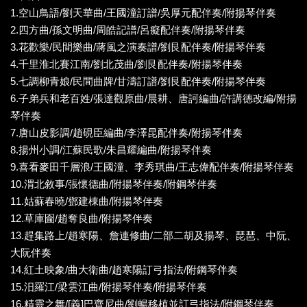
1.空山鳥語/劉天華曲/王國潼訂譜/吳厚元配伴奏/附揚琴伴奏
2.四方曲/孫文明曲/周皓記譜/呂癡配伴奏/附揚琴伴奏
3.花歡樂/民間樂曲/蔣風之演奏譜/劉艮配伴奏/附揚琴伴奏
4.千里淮北賽江南/劉北茂曲/劉艮配伴奏/附揚琴伴奏
5.七調柳青娘/民間曲牌/甘濤訂譜/劉艮配伴奏/附揚琴伴奏
6.子弟兵和老百姓/張達觀原曲/晨耕、唐訶編曲/許講德改編/附揚
琴伴奏
7.唐山皮影調/趙硯臣編曲/李澤昆配伴奏/附揚琴伴奏
8.揚州小調/江蘇民歌/朱昌耀編曲/附揚琴伴奏
9.喜看麥田千層浪/王國潼、李秀琪曲/王志偉配伴奏/附揚琴伴奏
10.渭北敘事/張懷德曲/附揚琴伴奏/附鋼琴伴奏
11.姑蘇春曉/鄧建棟曲/附揚琴伴奏
12.草庫圇/趙奪良曲/附揚琴伴奏
13.趕集路上/趙寒陽、詹連修曲/二部二胡及揚琴、琵琶、中阮、
大阮伴奏
14.紅土映象/曲大衛曲/趙寒陽訂弓指法/附鋼琴伴奏
15.汨羅江/梁雲江曲/附揚琴伴奏/附揚琴伴奏
16.精靈之舞/[義]巴齊尼曲/劉暢移植並訂弓指法/附鋼琴伴奏