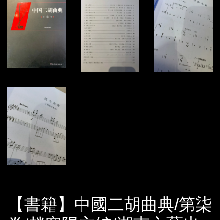
【書籍】中國二胡曲典/第柒