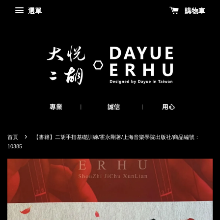
選單
購物車
›
首頁
【書籍】二胡手指基礎訓練/霍永剛著/上海音樂學院出版社/商品編號：
10385