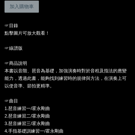
加入購物車
☞目錄
點擊圖片可放大觀看！
☞線譜版
☞商品說明
本書以音階、琶音為基礎，加強演奏時對於音程及指法的應變
能力，透過此書，能夠找到練習時的規律與方法，在演奏上可
以使音準、節拍更精準。
☞曲目
1.琶音練習一/霍永剛曲
2.琶音練習二/霍永剛曲
3.琶音練習三/霍永剛曲
4.手指基礎訓練習一/霍永剛曲