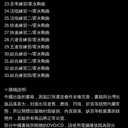
23.音準練習/霍永剛曲
24.活指練習一/霍永剛曲
25.活指練習二/霍永剛曲
26.快速練習一/霍永剛曲
27.快速練習二/霍永剛曲
28.六連音練習/霍永剛曲
29.五連音練習/霍永剛曲
30.綜合練習一/霍永剛曲
31.綜合練習二/霍永剛曲
32.綜合練習三/霍永剛曲
33.綜合練習四/霍永剛曲
☞購物說明:
中國出版的書籍，因裝訂與運送條件未臻完善，書籍與台灣出
版品落差大，封面出現老舊、磨痕、凹痕、折頁等狀態均屬常
態，所以簡體出版物封面破損、內頁脫落、缺頁等較嚴重的狀
態外，其餘所有商品將正常出貨。
部分中國書籍所附贈的DVD/CD，請使用電腦播放因為部分