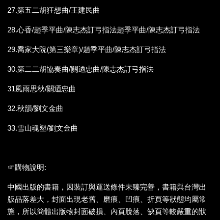
27.第五二胡狂想曲/王建民曲
28.心香/趙季平曲/陳志杰訂弓指法趙季平曲/陳志杰訂弓指法
29.喬家大院(第三樂章)/趙季平曲/陳志杰訂弓指法
30.第二二胡協奏曲/關迺忠曲/陳志杰訂弓指法
31風雨思秋/關迺忠曲
32.秋韻/劉文金曲
33.雪山魂塑/劉文金曲
☞購物說明:
中國出版的書籍，因裝訂與運送條件未臻完善，書籍與台灣出
版品落差大，封面出現老舊、磨痕、凹痕、折頁等狀態均屬常
態，所以簡體出版物封面破損、內頁脫落、缺頁等較嚴重的狀