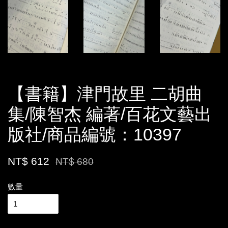
【書籍】津門故里 二胡曲
集/陳智杰 編著/百花文藝出
版社/商品編號：10397
NT$ 612
NT$ 680
數量