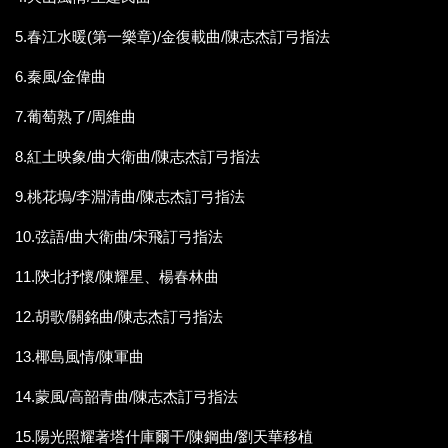
5.春江水暖(第一樂章)/金復載曲/陳志杰訂弓指法
6.秦風/金偉曲
7.葡萄熟了/周維曲
8.紅土映象/曲大衛曲/陳志杰訂弓指法
9.桃花塢/李淵清曲/陳志杰訂弓指法
10.弦語/曲大衛曲/宋飛訂弓指法
11.陝北抒懷/陳耀星、楊春林曲
12.胡歌/關銘曲/陳志杰訂弓指法
13.椰島風情/陳軍曲
14.蒙風/高韶青曲/陳志杰訂弓指法
15.陽光照耀著塔什庫爾干/陳鋼曲/劉天華移植