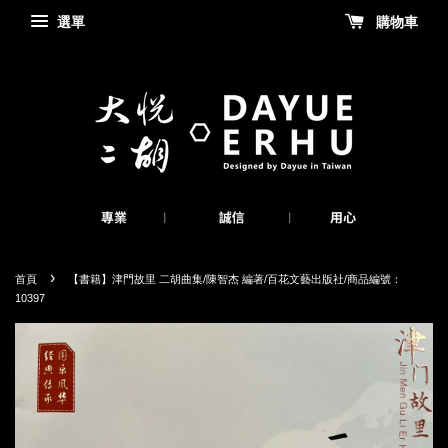
選單
購物車
›
首頁
【書籍】津門故里 二胡曲集/陳智杰 編著/百花文藝出版社/商品編號：
10397