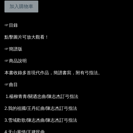
加入購物車
☞目錄
點擊圖片可放大觀看！
☞簡譜版
☞商品說明
本書收錄多首現代作品，簡譜書寫，附有弓指法。
☞曲目
1.楊柳青青/關迺忠曲/陳志杰訂弓指法
2.我的祖國/王丹紅曲/陳志杰訂弓指法
3.雪域歡歌/陳志杰曲/陳志杰訂弓指法
4.天山風情/王建民曲