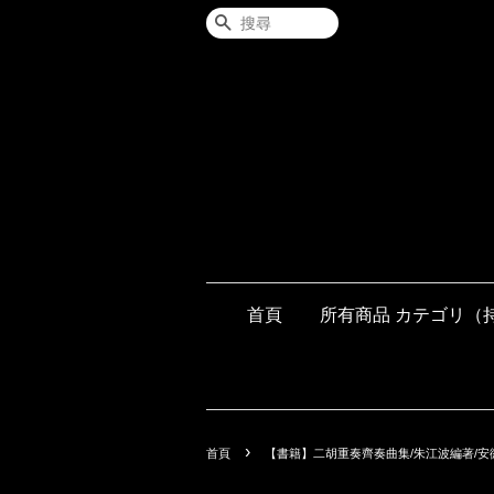
搜尋
首頁
所有商品 カテゴリ（
›
首頁
【書籍】二胡重奏齊奏曲集/朱江波編著/安徽