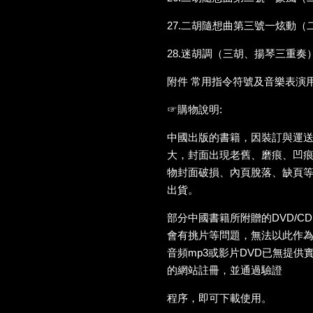
27.二胡隨想曲第三號一炫動（
28.迷胡調（三胡、揚琴三重奏
附件 常用指令符號及音樂表演
☞購物說明:
中國出版的書籍，因裝訂與運
大，封面出現老舊、磨痕、凹
物封面破損、內頁脫落、缺頁
出貨。
部分中國書籍所附贈的DVD/C
會有挑片等問題，無法以此作
音頻mp3或影片DVD已無提供
的網站註冊，並通過驗證
程序，即可下載使用。