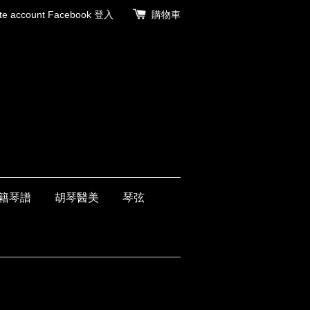
 account
Facebook 登入
購物車
籍琴譜
胡琴醫美
琴弦