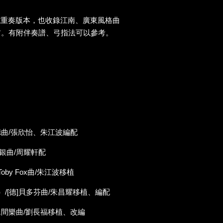
成重奏版本，也收錄江南、廣東風格曲
首。有附伴奏譜、弓指法可以參考。
德曲/張欣怡、朱江波編配
張銀曲/周耀軒配
oby Fox曲/朱江波移植
/[德]貝多芬曲/朱昌耀移植、編配
民間樂曲/劉長福移植、改編