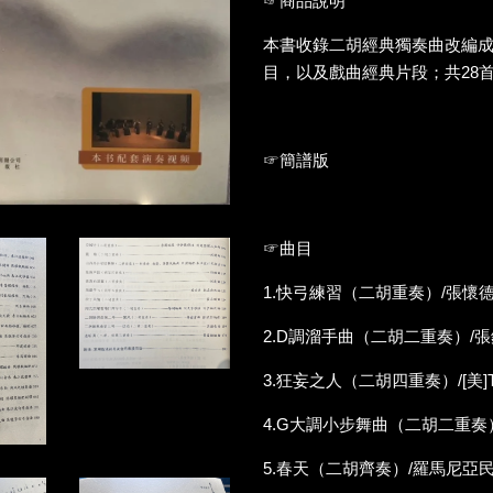
☞商品說明
本書收錄二胡經典獨奏曲改編
目，以及戲曲經典片段；共28
☞簡譜版
☞曲目
1.快弓練習（二胡重奏）/張懷
2.D調溜手曲（二胡二重奏）/
3.狂妄之人（二胡四重奏）/[美]T
4.G大調小步舞曲（二胡二重奏）
5.春天（二胡齊奏）/羅馬尼亞