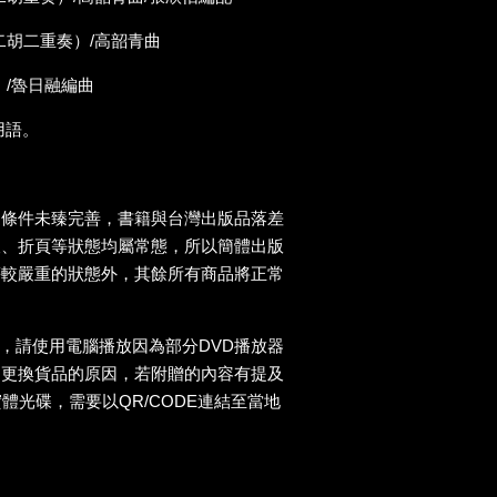
二胡二重奏）/高韶青曲
）/魯日融編曲
用語。
送條件未臻完善，書籍與台灣出版品落差
痕、折頁等狀態均屬常態，所以簡體出版
等較嚴重的狀態外，其餘所有商品將正常
D，請使用電腦播放因為部分DVD播放器
為更換貨品的原因，若附贈的內容有提及
實體光碟，需要以QR/CODE連結至當地