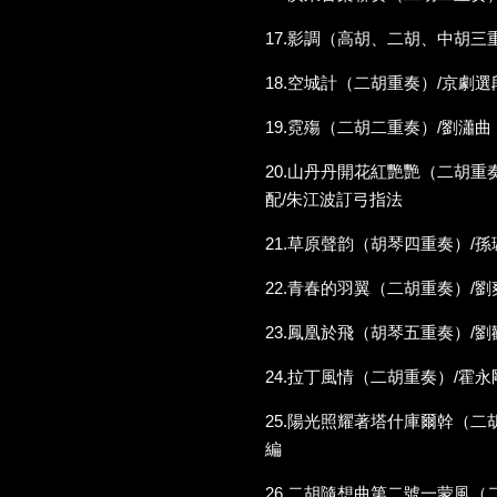
17.影調（高胡、二胡、中胡三
18.空城計（二胡重奏）/京劇
19.霓殤（二胡二重奏）/劉瀟曲
20.山丹丹開花紅艷艷（二胡重
配/朱江波訂弓指法
21.草原聲韵（胡琴四重奏）/孫
22.青春的羽翼（二胡重奏）/劉
23.鳳凰於飛（胡琴五重奏）/劉
24.拉丁風情（二胡重奏）/霍永
25.陽光照耀著塔什庫爾幹（二
編
26.二胡隨想曲第二號一蒙風（