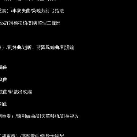
重奏）/李黎夫曲/吳曉芳訂弓指法
選段/許講德移植/劉爽整理二聲部
奏）/劉烽曲/趙昕、蔣巽風編曲/劉瀟編
璐曲
爽曲
歡曲/郭啟出改編
剛曲
胡重奏）/陳剛編曲/劉天華移植/劉長福改
二胡重奏）/高韶青曲/張欣怡編配