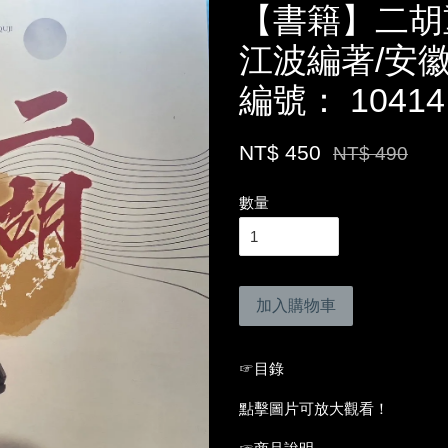
【書籍】二胡
江波編著/安
編號： 10414
NT$ 450
NT$ 490
數量
加入購物車
☞目錄
點擊圖片可放大觀看！