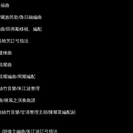
長福曲
/藏族民歌/魯日融編曲
聰曲/田再勵移植、編配
/吳曉芳訂弓指法
鄧建棟曲
朱昌耀曲
朱昌耀編曲/周耀編配
南絲竹音樂/朱江波整理
樂曲/蔣風之演奏曲譜
南絲竹音樂/甘濤整理主胡/陳耀星編配副
）/胡偉立編曲/朱江波訂弓指法