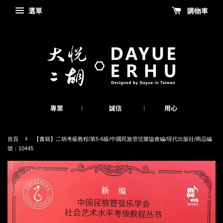
選單
購物車
›
首頁
【書籍】二胡考級教程/第5-6級/中國民族管弦樂協會編/現代出版社/商品編
號：10445