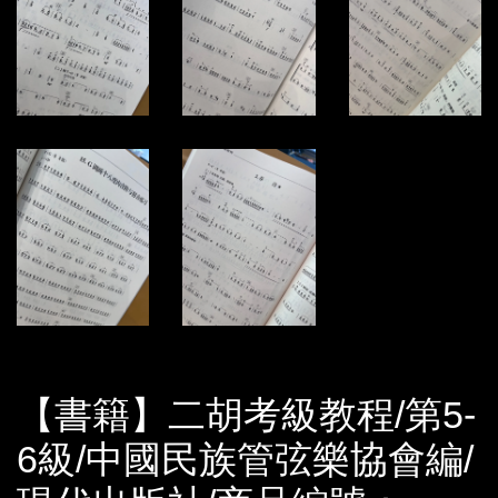
【書籍】二胡考級教程/第5-
6級/中國民族管弦樂協會編/