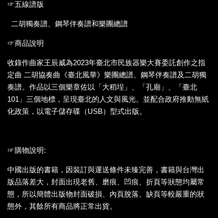
☞五線譜版
二胡獨奏譜、鋼琴伴奏譜和樂團總譜
☞商品說明
收錄作曲家王辰威為2023年臺北市民族器樂大賽委託創作之指
定曲 二胡協奏曲《臺北風華》樂團總譜、鋼琴伴奏譜及二胡獨
奏譜。作品以三個樂章佐以「大稻埕」、「孔廟」、「臺北
101」三個地標，呈現臺北的人文與風光。並配合政府推動無紙
化政策，以電子儲存碟（USB）型式出版。
☞購物說明:
中國出版的書籍，因裝訂與運送條件未臻完善，書籍與台灣出
版品落差大，封面出現老舊、磨痕、凹痕、折頁等狀態均屬常
態，所以簡體出版物封面破損、內頁脫落、缺頁等較嚴重的狀
態外，其餘所有商品將正常出貨。