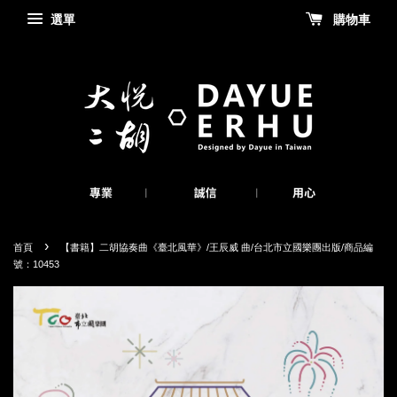
選單
購物車
›
首頁
【書籍】二胡協奏曲《臺北風華》/王辰威 曲/台北市立國樂團出版/商品編
號：10453