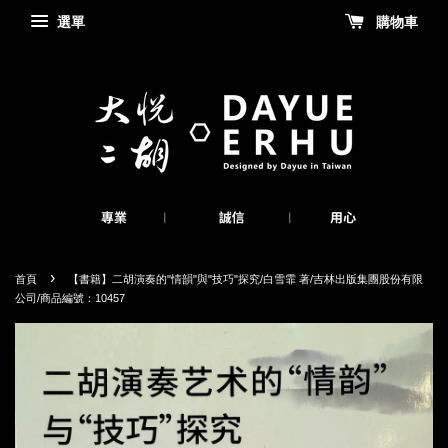
選單
購物車
›
首頁
【書籍】二胡演奏的"情韻"與"技巧"探究/白雪霏 著/吉林出版集團股份有限
公司/商品編號：10457