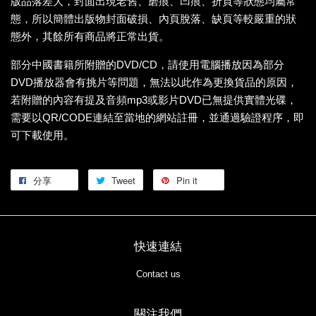
版品落差大，封面出現老舊、磨痕、凹痕、折頁等狀態均屬常
態，所以簡體出版物封面破損、內頁脫落、缺頁等較嚴重的狀
態外，其餘所有商品將正常出貨。
部分中國書籍所附贈的DVD/CD，請使用電腦播放因為部分
DVD播放器會有挑片等問題，無法以此作為更換貨品的原因，
若附贈的內容有提及音頻mp3或影片DVD已無提供實體光碟，
需要以QR/CODE連結至當地的網站註冊，並通過驗證程序，即
可下載使用。
分享
Tweet
Pin it
快速連結
Contact us
關注我們