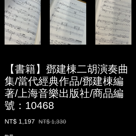
【書籍】鄧建棟二胡演奏曲
集/當代經典作品/鄧建棟編
著/上海音樂出版社/商品編
號：10468
NT$ 1,197
NT$ 1,330