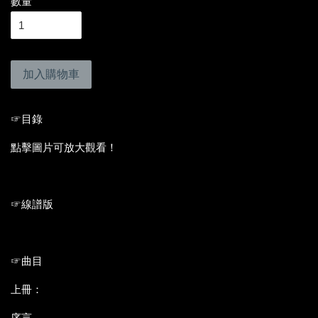
數量
加入購物車
☞目錄
點擊圖片可放大觀看！
☞線譜版
☞曲目
上冊：
序言