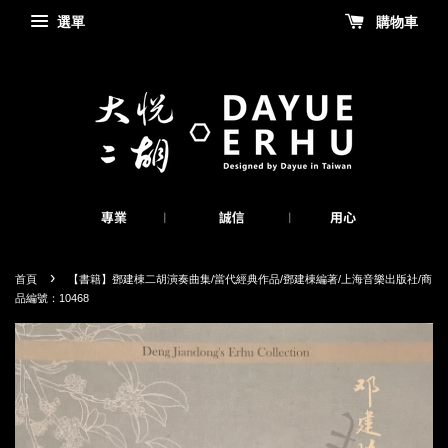
選單
購物車
›
首頁
【書籍】鄧建棟二胡演奏曲集/當代經典作品/鄧建棟編著/上海音樂出版社/商
品編號：10468