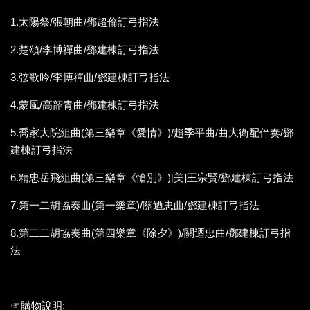
1.太陽祭/張朝曲/鄧超倫訂弓指法
2.楚頌/李博禪曲/鄧建棟訂弓指法
3.弦歌吟/李博禪曲/鄧建棟訂弓指法
4.蒙風/高韶青曲/鄧建棟訂弓指法
5.喬家大院組曲(第三樂章《愛情》)/趙季平曲/曲大衛配伴奏/鄧
建棟訂弓指法
6.精忠岳飛組曲(第三樂章《愴別》)[美]王宗賢/鄧建棟訂弓指法
7.第一二胡協奏曲(第一樂章)/關迺忠曲/鄧建棟訂弓指法
8.第二二胡協奏曲(第四樂章《除夕》)/關迺忠曲/鄧建棟訂弓指
法
☞購物說明: