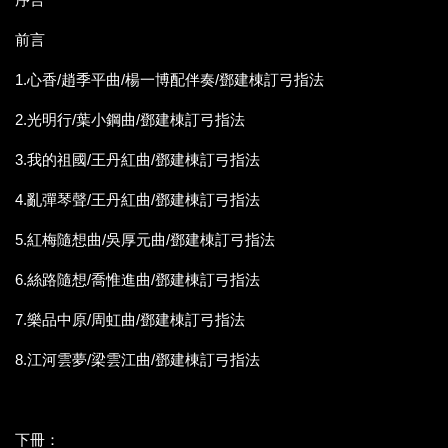
前言
1.心香/趙季平曲/楊一博配伴奏/鄧建棟訂弓指法
2.光明行/葉小鋼曲/鄧建棟訂弓指法
3.我的祖國/王丹紅曲/鄧建棟訂弓指法
4.亂彈琴聲/王丹紅曲/鄧建棟訂弓指法
5.紅梅隨想曲/吳厚元曲/鄧建棟訂弓指法
6.絲路隨想/喬惟進曲/鄧建棟訂弓指法
7.樂品中原/周虹曲/鄧建棟訂弓指法
8.江河雲夢/梁雲江曲/鄧建棟訂弓指法
下冊：