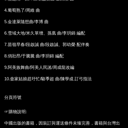
4.葡萄熟了/周維 曲
5.金達萊隨想曲/李博 曲
6.雪域大地/米久單增、孫凰 曲/李玥錦 編配
7.苗嶺早春/段啟誠 曲/段啟誠、郭幼榮 配伴奏
8.俏壯昂/于騰騰 曲/李玥錦 編配
9.阿美族舞曲/阿美人民謠/周成龍改編
10.畬家姑娘趕圩忙/駱季超 曲/陳學成 訂弓指法
分頁符號
☞購物說明:
中國出版的書籍，因裝訂與運送條件未臻完善，書籍與台灣出