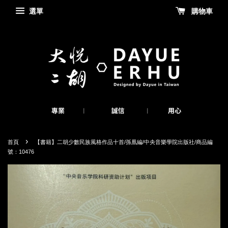
選單
購物車
›
首頁
【書籍】二胡少數民族風格作品十首/孫凰編/中央音樂學院出版社/商品編
號：10476