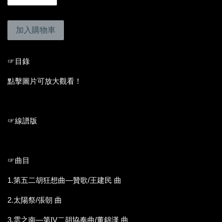
加入購物車
☞目錄
點擊圖片可放大觀看！
☞線譜版
☞曲目
1.第五二胡狂想曲—贊歌/王建民 曲
2.太陽祭/張朝 曲
3.雲之南—第IV二胡協奏曲/董錦漢 曲