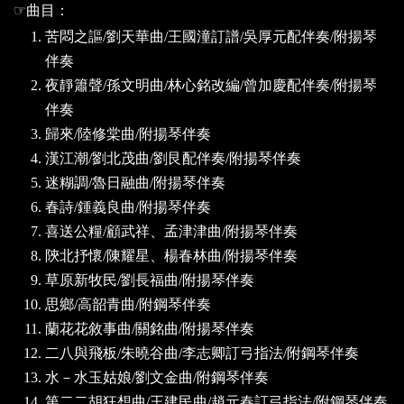
☞
曲目：
苦悶之謳
/
劉天華曲
/
王國潼訂譜
/
吳厚元配伴奏
/
附揚琴
伴奏
夜靜簫聲
/
孫文明曲
/
林心銘改編
/
曾加慶配伴奏
/
附揚琴
伴奏
歸來
/
陸修棠曲
/
附揚琴伴奏
漢江潮
/
劉北茂曲
/
劉艮配伴奏
/
附揚琴伴奏
迷糊調
/
魯日融曲
/
附揚琴伴奏
春詩
/
鍾義良曲
/
附揚琴伴奏
喜送公糧
/
顧武祥、孟津津曲
/
附揚琴伴奏
陝北抒懷
/
陳耀星、楊春林曲
/
附揚琴伴奏
草原新牧民
/
劉長福曲
/
附揚琴伴奏
思鄉
/
高韶青曲
/
附鋼琴伴奏
蘭花花敘事曲
/
關銘曲
/
附揚琴伴奏
二八與飛板
/
朱曉谷曲
/
李志卿訂弓指法
/
附鋼琴伴奏
水－水玉姑娘
/
劉文金曲
/
附鋼琴伴奏
第二二胡狂想曲
/
王建民曲
/
趙元春訂弓指法
/
附鋼琴伴奏