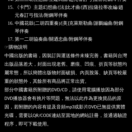
《卡門》主題幻想曲
/[
法
]
比才曲
/[
西
]
拉薩拉蒂改編
/
趙
元春訂弓指法
/
附鋼琴伴奏
中國花鼓
(
二胡四重奏
)/[
美
]
克萊斯勒曲
/
謝鵬編曲
/
附鋼
琴伴奏
第一二胡協奏曲
/
關迺忠曲
/
附鋼琴伴奏
☞
購物說明
中國出版的書籍，因裝訂與運送條件未臻完善，書籍與台灣
出版品落差大，封面出現老舊、磨痕、凹痕、折頁等狀態均
屬常態，所以簡體出版物封面破損、內頁脫落、缺頁等較嚴
重的狀態外，其餘所有商品將正常出貨。
部分中國書籍所附贈的
，請使用電腦播放因為部分
DVD/CD
播放器會有挑片等問題，無法以此作為更換貨品的原
DVD
因，若附贈的內容有提及音頻
或影片
已無提供實體
mp3
DVD
光碟，需要以
連結至當地的網站註冊，並通過驗證
QR/CODE
程序，即可下載使用。