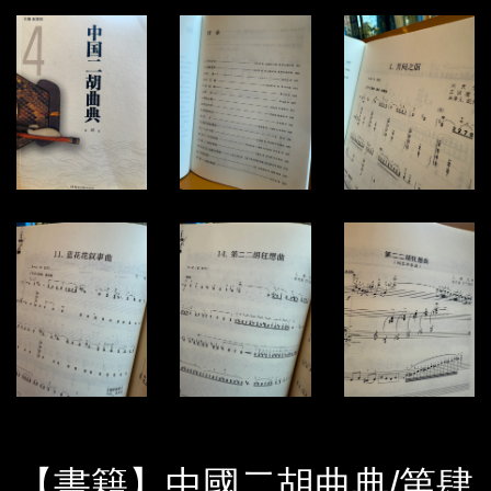
【書籍】中國二胡曲典/第肆