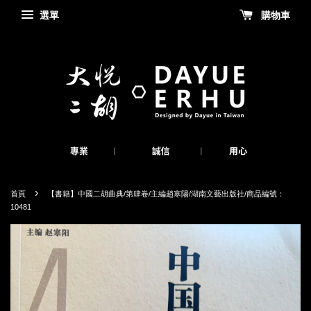
選單
購物車
›
首頁
【書籍】中國二胡曲典/第肆卷/主編趙寒陽/湖南文藝出版社/商品編號：
10481