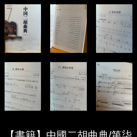
【書籍】中國二胡曲典/第柒