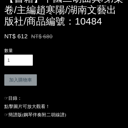
卷/主編趙寒陽/湖南文藝出
版社/商品編號：10484
NT$ 612
NT$ 680
數量
加入購物車
☞
目錄：
點擊圖片可放大觀看！
☞
簡譜版(鋼琴伴奏附二胡線譜)