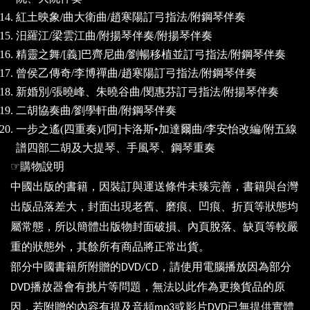
紅土映象
/
曲大衛曲
/
趙寒陽訂弓指法
/
附鋼琴伴奏
汨羅江
/
梁雲江曲
/
附揚琴伴奏
/
附揚琴伴奏
精靈之舞
/[
義
]
巴齊尼曲
/
劉暢移植並訂弓指法
/
附鋼琴伴奏
曾侯乙傳奇
/
李博禪曲
/
趙寒陽訂弓指法
/
附鋼琴伴奏
新婚別
/
張曉峰、朱曉谷曲
/
閔惠芬訂弓指法
/
附揚琴伴奏
二胡協奏曲
/
劉學軒曲
/
附鋼琴伴奏
一步之遙
(
四重奏
)/[
阿
]
卡洛斯•加達爾曲
/
李安怡改編
/
附五線
譜四部二胡及大提琴、手風琴、鋼琴重奏
☞
購物說明
中國出版的書籍，因裝訂與運送條件未臻完善，書籍與台灣
出版品落差大，封面出現老舊、磨痕、凹痕、折頁等狀態均
屬常態，所以簡體出版物封面破損、內頁脫落、缺頁等較嚴
重的狀態外，其餘所有商品將正常出貨。
部分中國書籍所附贈的
，請使用電腦播放因為部分
DVD/CD
播放器會有挑片等問題，無法以此作為更換貨品的原
DVD
因，若附贈的內容有提及音頻
或影片
已無提供實體
mp3
DVD