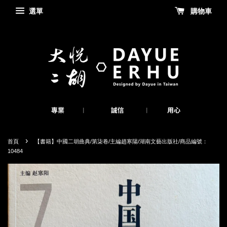
選單
購物車
›
首頁
【書籍】中國二胡曲典/第柒卷/主編趙寒陽/湖南文藝出版社/商品編號：
10484