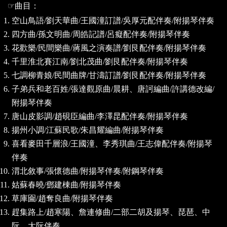
☞
曲目：
空山鳥語
/
劉天華曲
/
王國潼訂譜
/
吳厚元配伴奏
/
附揚琴伴奏
四方曲
/
孫文明曲
/
周皓記譜
/
呂癡配伴奏
/
附揚琴伴奏
花歡樂
/
民間樂曲
/
蔣風之演奏譜
/
劉艮配伴奏
/
附揚琴伴奏
千里淮北賽江南
/
劉北茂曲
/
劉艮配伴奏
/
附揚琴伴奏
七調柳青娘
/
民間曲牌
/
甘濤訂譜
/
劉艮配伴奏
/
附揚琴伴奏
子弟兵和老百姓
/
張達觀原曲
/
晨耕、唐訶編曲
/
許講德改編
/
附揚琴伴奏
唐山皮影調
/
趙硯臣編曲
/
李澤昆配伴奏
/
附揚琴伴奏
揚州小調
/
江蘇民歌
/
朱昌耀編曲
/
附揚琴伴奏
喜看麥田千層浪
/
王國潼、李秀琪曲
/
王志偉配伴奏
/
附揚琴
伴奏
渭北敘事
/
張懷德曲
/
附揚琴伴奏
/
附鋼琴伴奏
姑蘇春曉
/
鄧建棟曲
/
附揚琴伴奏
草庫圇
/
趙奪良曲
/
附揚琴伴奏
趕集路上
/
趙寒陽、詹連修曲
/
二部二胡及揚琴、琵琶、中
阮、大阮伴奏