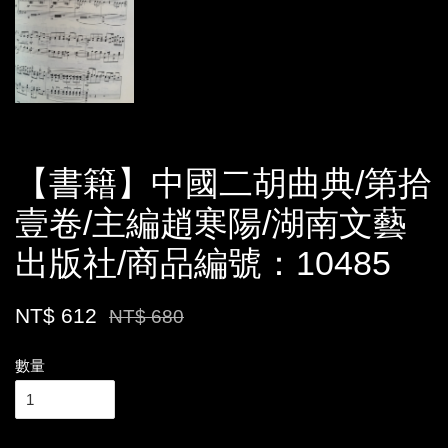
【書籍】中國二胡曲典/第拾
壹卷/主編趙寒陽/湖南文藝
出版社/商品編號：10485
NT$ 612
NT$ 680
數量