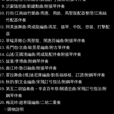
沂蒙隨想曲
/
劉建勳曲
/
附揚琴伴奏
行街
/
江南絲竹樂曲
/
周惠、周皓、馬聖龍配器整理
/
江南絲
竹配器伴奏
阿美族舞曲
/
周成龍編曲
/
高笙、揚琴、中阮、箜篌、打擊配
器
草蜢弄雞公
/
馬聖龍、閔惠芬編曲
/
附揚琴伴奏
長門怨
/
古曲
/
歐景星編曲
/
附古箏伴奏
山謠
/
王國潼編曲
/
周成龍配伴奏附揚琴伴奏
旋葉
/
李博曲
/
附鋼琴伴奏
曲江吟
/
魯日融曲
/
附揚琴伴奏
霍拉舞曲
/[
俄
]
迪尼庫編曲
/
劉長福移植、訂譜
/
附鋼琴伴奏
秋韵
/
劉文金編曲
/
宋飛訂弓指法
/
附鋼琴伴奏
第五二胡協奏曲－辛亥百年祭
/
關迺忠曲
/
宋飛訂弓指法
/
附
鋼琴伴奏
梅花吟
/
趙寒陽編曲
/
二胡二重奏
☞
購物說明