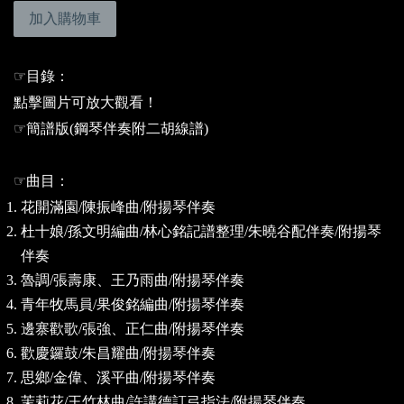
加入購物車
☞
目錄：
點擊圖片可放大觀看！
☞
簡譜版(鋼琴伴奏附二胡線譜)
☞
曲目：
花開滿園
/
陳振峰曲
/
附揚琴伴奏
杜十娘
/
孫文明編曲
/
林心銘記譜整理
/
朱曉谷配伴奏
/
附揚琴
伴奏
魯調
/
張壽康、王乃雨曲
/
附揚琴伴奏
青年牧馬員
/
果俊銘編曲
/
附揚琴伴奏
邊寨歡歌
/
張強、正仁曲
/
附揚琴伴奏
歡慶鑼鼓
/
朱昌耀曲
/
附揚琴伴奏
思鄉
/
金偉、溪平曲
/
附揚琴伴奏
茉莉花
/
王竹林曲
/
許講德訂弓指法
/
附揚琴伴奏