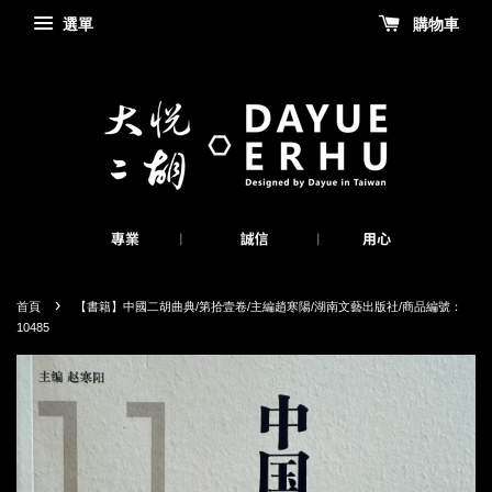
選單
購物車
›
首頁
【書籍】中國二胡曲典/第拾壹卷/主編趙寒陽/湖南文藝出版社/商品編號：
10485