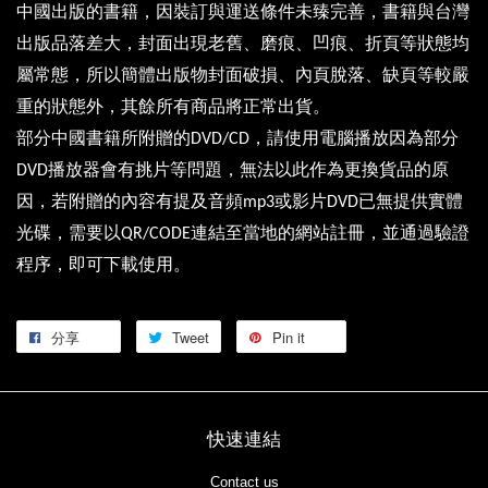
中國出版的書籍，因裝訂與運送條件未臻完善，書籍與台灣
出版品落差大，封面出現老舊、磨痕、凹痕、折頁等狀態均
屬常態，所以簡體出版物封面破損、內頁脫落、缺頁等較嚴
重的狀態外，其餘所有商品將正常出貨。
部分中國書籍所附贈的
，請使用電腦播放因為部分
DVD/CD
播放器會有挑片等問題，無法以此作為更換貨品的原
DVD
因，若附贈的內容有提及音頻
或影片
已無提供實體
mp3
DVD
光碟，需要以
連結至當地的網站註冊，並通過驗證
QR/CODE
程序，即可下載使用。
分享
Tweet
Pin it
快速連結
Contact us