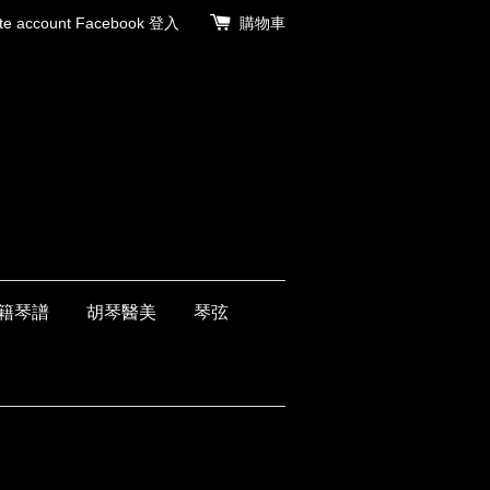
 account
Facebook 登入
購物車
籍琴譜
胡琴醫美
琴弦