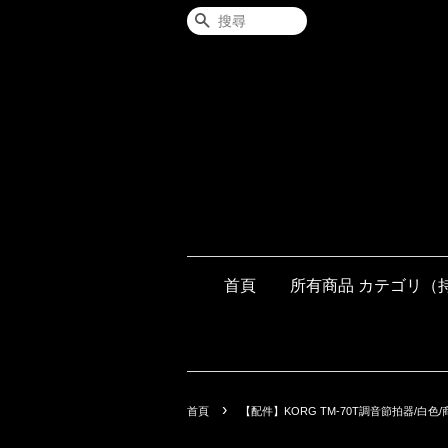
搜尋
首頁
所有商品 カテゴリ（
›
首頁
【配件】KORG TM-70T調音節拍器/白色/