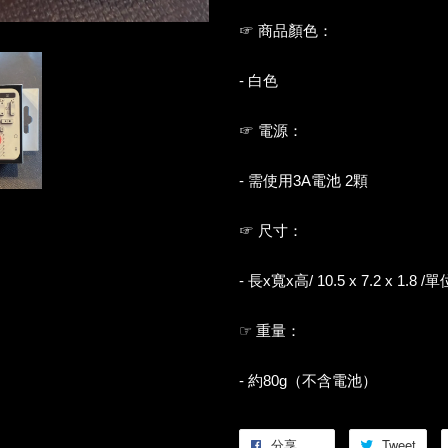
☞ 商品顏色：
- 白色
☞ 電源：
- 需使用3A電池 2顆
☞ 尺寸：
- 長x寬x高/ 10.5 x 7.2 x 1.8
☞ 重量：
- 約80g（不含電池）
分享
Tweet