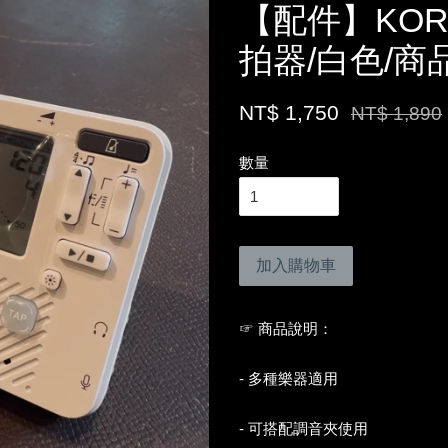
【配件】KORG
拍器/白色/商
NT$ 1,750
NT$ 1,890
數量
加入購物車
☞ 商品說明：
- 多種樂器適用
- 可搭配調音夾使用