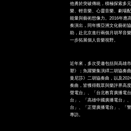
他勇於突破傳統，積極探索多
樂、輕音樂、心靈音樂、劇場
能量與藝術想像力。2016年
奏演出，同年獲亞洲文化藝術協會（Asia
助，赴北京進行兩個月胡琴音
一步拓展個人音樂視野。
近年來，多次受邀包括與高雄
塑》；魚躍樂集演繹二胡協奏
曼尼莎》二胡協奏曲，以及20
奏曲，皆獲得觀眾與樂評界高
聲電台」、「台北教育廣播電
台」、「高雄中國廣播電台」
台」、「正聲廣播電台」、「
專訪。