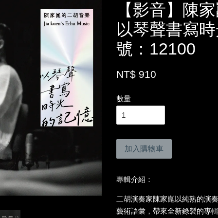
【影音】陳家
以琴聲書寫時
號：12100
NT$ 910
數量
加入購物車
專輯介紹：
二胡演奏家陳家崑以純熟的演
藝術語彙，帶來全新錄製的專