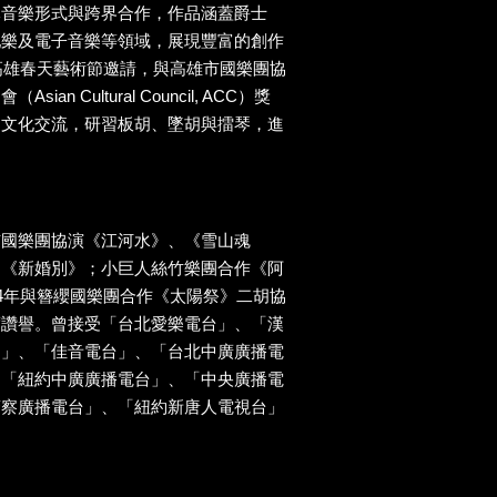
元音樂形式與跨界合作，作品涵蓋爵士
配樂及電子音樂等領域，展現豐富的創作
應高雄春天藝術節邀請，與高雄市國樂團協
n Cultural Council, ACC）獎
樂文化交流，研習板胡、墜胡與擂琴，進
市國樂團協演《江河水》、《雪山魂
曲《新婚別》；小巨人絲竹樂團合作《阿
24年與簪纓國樂團合作《太陽祭》二胡協
度讚譽。曾接受「台北愛樂電台」、「漢
台」、「佳音電台」、「台北中廣廣播電
、「紐約中廣廣播電台」、「中央廣播電
警察廣播電台」、「紐約新唐人電視台」