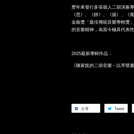
歷年來發行多張個人二胡演奏
《思》、《靜》、《揚》、《
金曲獎「最佳傳統音樂專輯獎
的音樂精神，為當今極具代表
2025最新專輯作品：
《陳家崑的二胡音樂－以琴聲
分享
Tweet