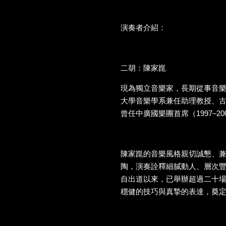
演奏者介紹：
二胡：陳家崑
現為獨立音樂家，長期從事音
大學音樂學系兼任助理教授、
曾任中廣國樂團首席（1997–20
陳家崑的音樂風格親切誠懇、
陶，演奏詮釋細膩動人、層次
自出道以來，已舉辦超過二十
穩健的技巧與真摯的表達，奠