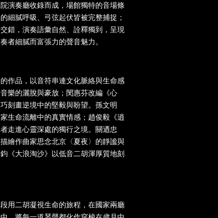
廳院演奏廳收錄而成，場館獨特的音場條
奏的細膩呼吸、弓弦起伏皆被完整捕捉；
實交錯，演奏語彙自然、詮釋獨到，呈現
演奏者細膩而富張力的聲音魅力。
格的作品，以音符串連文化脈絡與生命感
子音樂的灑脫與豪放；閔惠芬改編《心
技巧刻畫逆境中的堅毅與盼望。孫文明
曲家生命流離中的真實情感；趙俊毅《逍
聽者走進心靈深處的獨行之境。關迺忠
，描繪作曲家思念北京〈夏夜〉的靜謐與
彥鈞《大浪淘沙》以低音二胡渾厚質地刻
一段用二胡凝視生命的旅程，在國家兩廳
圍中，將每一道琴聲都化作穿梭在歲月中