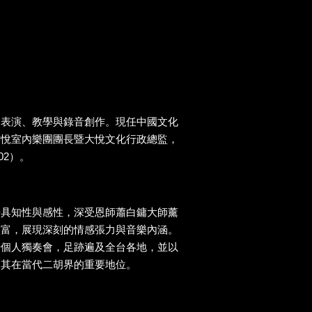
樂表演、教學與錄音創作。現任中國文化
古悅室內樂團團長暨大悅文化行政總監，
02）。
兼具知性與感性，深受恩師蕭白鏞大師薰
豐富，展現深刻的情感張力與音樂內涵。
場個人獨奏會，足跡遍及全台各地，並以
定其在當代二胡界的重要地位。