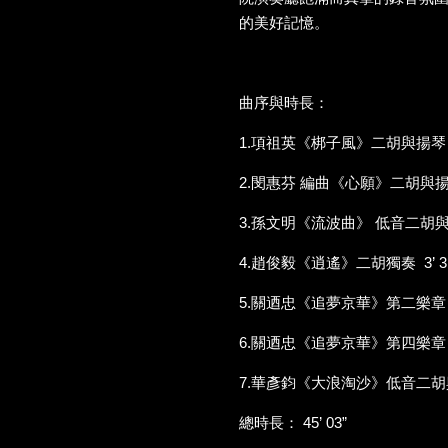
的美好記憶。
曲序與時長：
1.項祖英《梆子風》二胡與揚琴 3’
2.閔惠芬 編曲《心願》二胡與揚琴 
3.孫文明《流波曲》 低音二胡與揚琴
4.趙俊毅《逍遙》二胡獨奏 3’ 3
5.關迺忠《追夢京華》第二樂章〈
6.關迺忠《追夢京華》第四樂章〈
7.華彥鈞《大浪淘沙》低音二胡與鋼
總時長： 45’ 03”