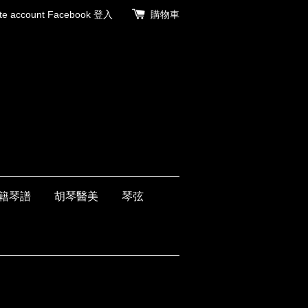
 account
Facebook 登入
購物車
籍琴譜
胡琴醫美
琴弦