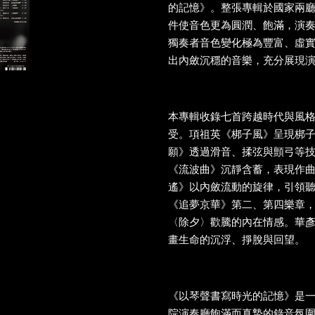
的記憶》。整張專輯於國家兩
件使音色更為圓潤、飽滿，演
獨奏者音色變化極為豐富、虛
出內斂沉穩的音樂，充分展現
本專輯收錄七首跨越時代與風
受。項祖英《梆子風》呈現梆
願》透過滑音、揉弦與顫弓等
《流波曲》沉靜含蓄，表現作
遙》以內斂流動的旋律，引領
《追夢京華》第二、第四樂章
〈除夕〉歡騰的內在情感。華
畫生命的沉浮、掙脫與回望。
《以琴聲書寫時光的記憶》是
院演奏廳飽滿而真摯的錄音氛