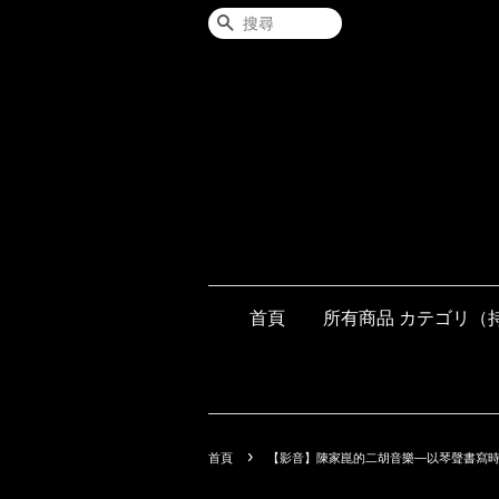
搜尋
首頁
所有商品 カテゴリ（
›
首頁
【影音】陳家崑的二胡音樂—以琴聲書寫時光