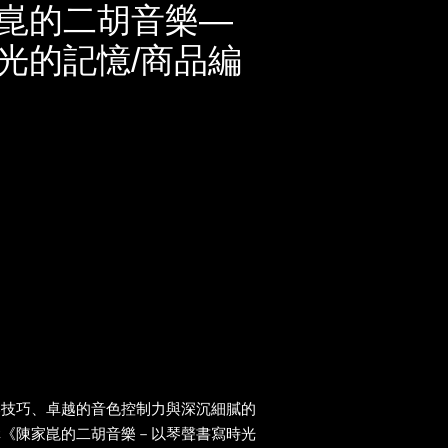
崑的二胡音樂—
光的記憶/商品編
奏技巧、卓越的音色控制力與深沉細膩的
輯《陳家崑的二胡音樂－以琴聲書寫時光