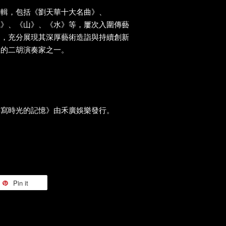
專輯，包括《劉天華十大名曲》、
風》、《山》、《水》等，屢次入圍傳藝
」，充分展現其深厚藝術造詣與持續創新
性的二胡演奏家之一。
書寫時光的記憶》由禾廣娛樂發行。
Pin it