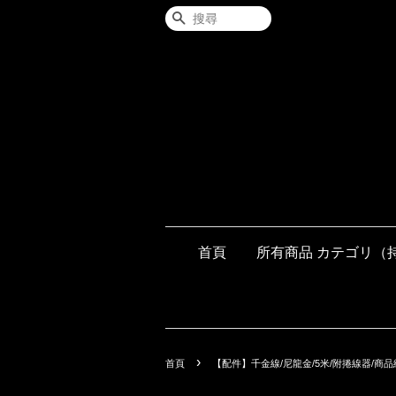
搜尋
首頁
所有商品 カテゴリ（
›
首頁
【配件】千金線/尼龍金/5米/附捲線器/商品編