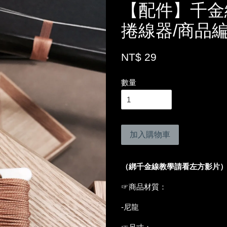
【配件】千金線
捲線器/商品編
NT$ 29
數量
加入購物車
（綁千金線教學請看左方影片
☞商品材質：
-尼龍