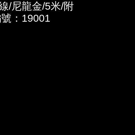
/尼龍金/5米/附
號：19001
）