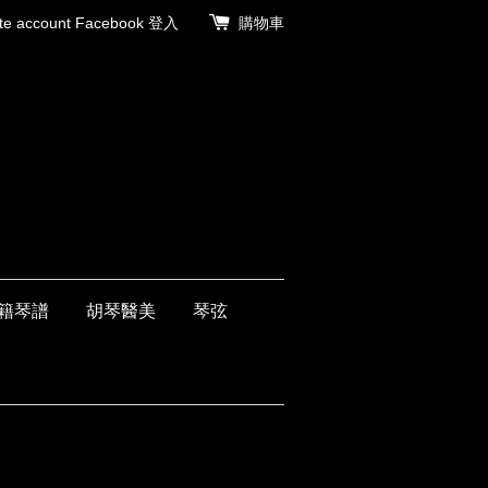
 account
Facebook 登入
購物車
籍琴譜
胡琴醫美
琴弦