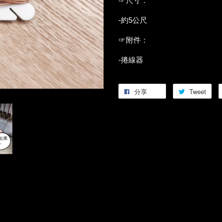
☞尺寸：
-約5公尺
☞附件：
-捲線器
分享
Tweet