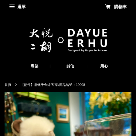
選單
購物車
›
首頁
【配件】扁蠟千金線/整綑/商品編號：19008