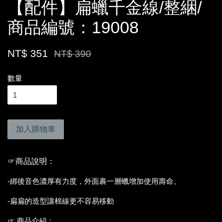
【配件】扁蠟千金線/整綑/
商品編號：19008
NT$ 351
NT$ 390
數量
加入購物車
☞商品說明：
-綁後音色濃厚有力度，外面裹一層蠟增加使用壽命。
-扁扁的造型讓棉線更不容易移動
☞ 商品介紹：