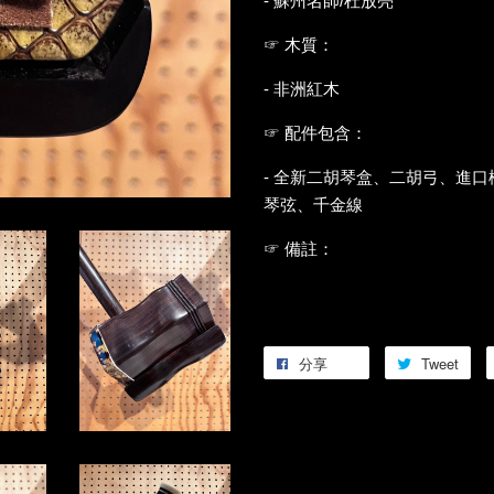
- 蘇州名師/杜放亮
☞ 木質：
- 非洲紅木
☞ 配件包含：
- 全新二胡琴盒、二胡弓、進
琴弦、千金線
☞ 備註：
分享
Tweet