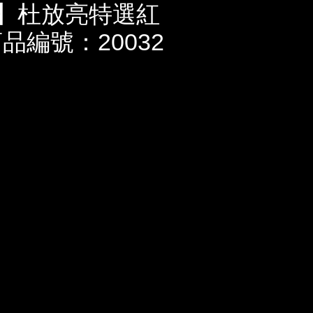
U】杜放亮特選紅
品編號：20032