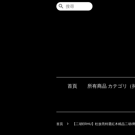
搜尋
首頁
所有商品 カテゴリ（
›
首頁
【二胡ERHU】杜放亮特選紅木精品二胡/商