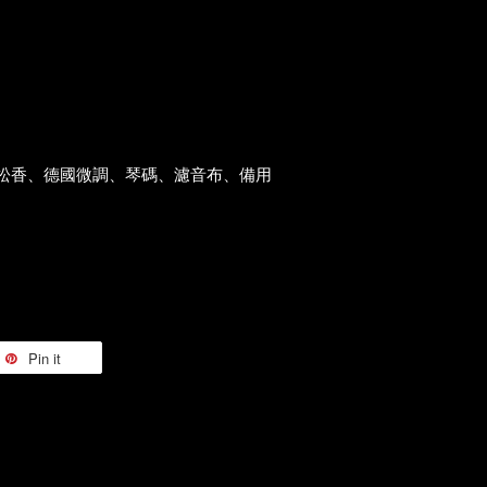
口松香、德國微調、琴碼、濾音布、備用
Pin it