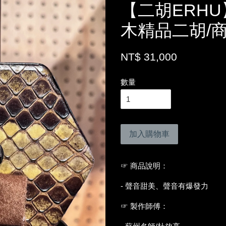
【二胡ERH
木精品二胡/商
NT$ 31,000
數量
加入購物車
☞ 商品說明：
- 聲音甜美、聲音有爆發力
☞ 製作師傅：