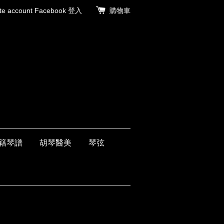
 account
Facebook 登入
購物車
籍琴譜
胡琴醫美
琴弦