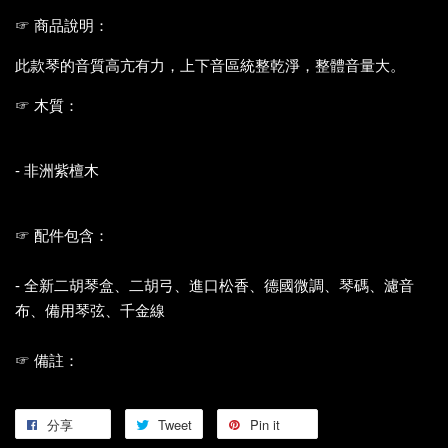
☞ 商品說明：
此款琴的音質高亢有力，上下音區統整乾淨，整體音量大。
☞ 木質：
- 非洲紫檀木
☞ 配件包含：
- 全新二胡琴盒、二胡弓、進口松香、德國微調、琴碼、濾音
布、備用琴弦、千金線
☞ 備註：
分享
Tweet
Pin it