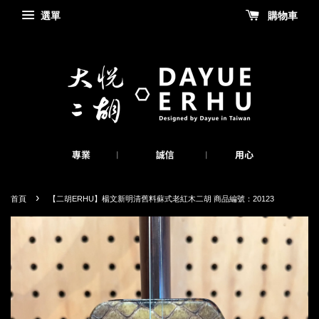
選單
購物車
›
首頁
【二胡ERHU】楊文新明清舊料蘇式老紅木二胡 商品編號：20123