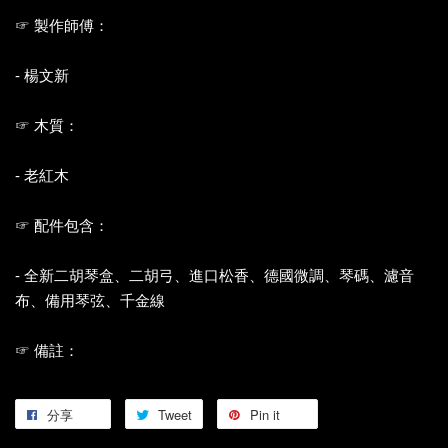
☞ 製作師傅：
- 楊文新
☞ 木質：
- 老紅木
☞ 配件包含：
- 全新二胡琴盒、二胡弓、進口松香、德國微調、琴碼、濾音
布、備用琴弦、千金線
☞ 備註：
分享
Tweet
Pin it