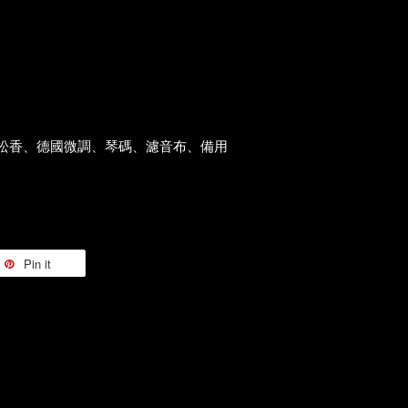
口松香、德國微調、琴碼、濾音布、備用
Pin it