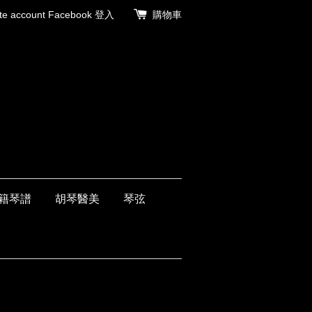
 account
Facebook 登入
購物車
籍琴譜
胡琴醫美
琴弦