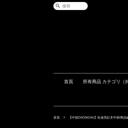
搜尋
首頁
所有商品 カテゴリ（
›
首頁
【中胡ZHONGHU】杜放亮紅木中胡/商品編