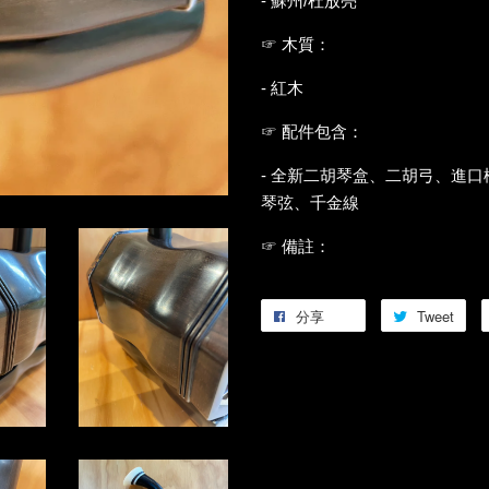
- 蘇州/杜放亮
☞ 木質：
- 紅木
☞ 配件包含：
- 全新二胡琴盒、二胡弓、進
琴弦、千金線
☞ 備註：
分享
Tweet