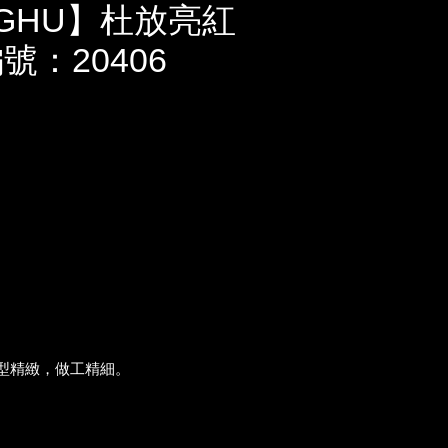
GHU】杜放亮紅
號：20406
外型精緻，做工精細。