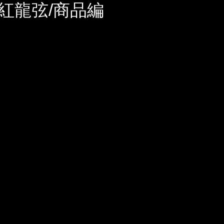
紅龍弦/商品編