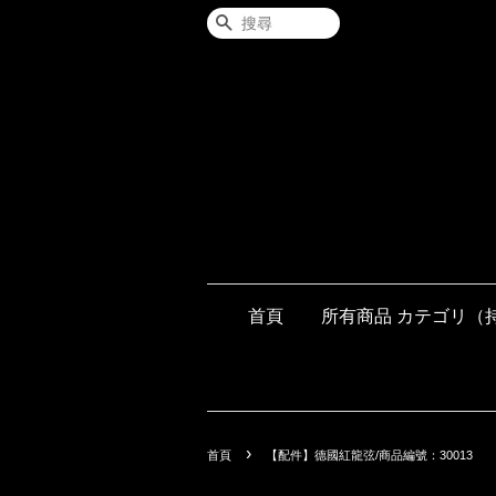
搜尋
首頁
所有商品 カテゴリ（
›
首頁
【配件】德國紅龍弦/商品編號：30013