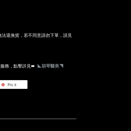
無法退換貨，若不同意請勿下單，請見
琴服務，點擊詳見
➠
◣胡琴醫美◥
Pin it