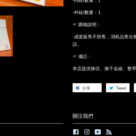
-內絃/數量：1
-外絃/數量：1
☞ 購物說明：
-成套販售不拆售，消耗品售出
諒。
☞ 備註：
本店提供換弦、換千金線、整
分享
Tweet
關注我們
Facebook
Instagram
YouTube
RSS