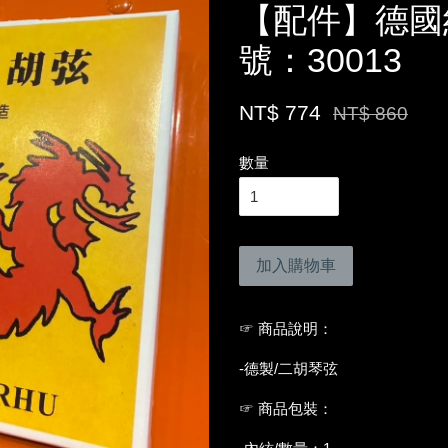
【配件】德國
號：30013
NT$ 774
NT$ 860
數量
加入購物車
☞ 商品說明：
-德製/二胡琴弦
☞ 商品包裝：