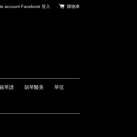
 account
Facebook 登入
購物車
籍琴譜
胡琴醫美
琴弦