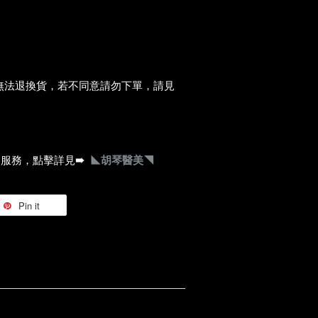
無法退換貨，若不同意請勿下單，請見
琴服務，點擊詳見
➠
◣胡琴醫美◥
Pin it