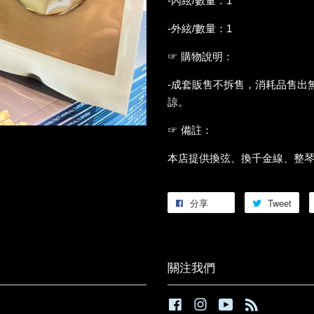
-內絃/數量：1
-外絃/數量：1
☞ 購物說明：
-成套販售不拆售，消耗品售出
諒。
☞ 備註：
本店提供換弦、換千金線、整
分享
Tweet
關注我們
Facebook
Instagram
YouTube
RSS