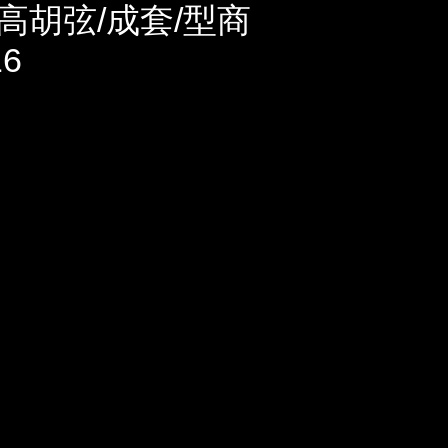
高胡弦/成套/型商
6