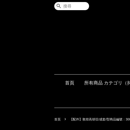
搜尋
首頁
所有商品 カテゴリ（
›
首頁
【配件】敦煌高胡弦/成套/型商品編號：300