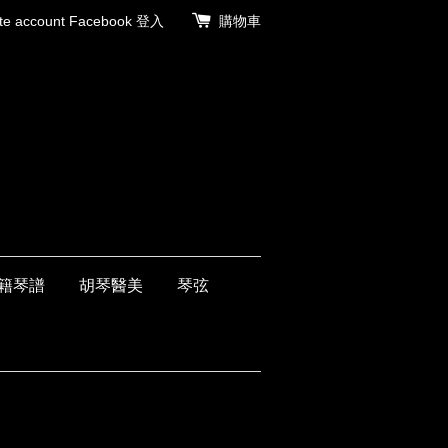
 account
Facebook 登入
購物車
籍琴譜
胡琴醫美
琴弦