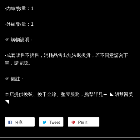
-內絃/數量：1
-外絃/數量：1
☞ 購物說明：
-成套販售不拆售，消耗品售出無法退換貨，若不同意請勿下
單，請見諒。
☞ 備註：
本店提供換弦、換千金線、整琴服務，點擊詳見➠ ◣胡琴醫美
◥
分享
Tweet
Pin it