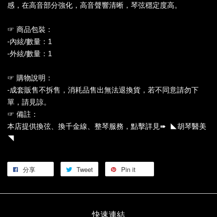
感，在高音部分強化，高音聲響清晰，琴弦穩定度高。
☞ 商品包裝：
-內絃/數量：1
-外絃/數量：1
☞ 購物說明：
-成套販售不拆售，消耗品售出無法退換貨，若不同意請勿下
單，請見諒。
☞ 備註：
本店提供換弦、換千金線、整琴服務，點擊詳見➠ ◣胡琴醫美
◥
分享
Tweet
Pin it
快速連結