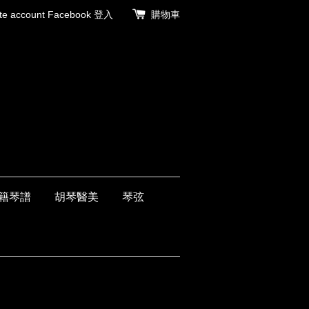
 account
Facebook 登入
購物車
籍琴譜
胡琴醫美
琴弦