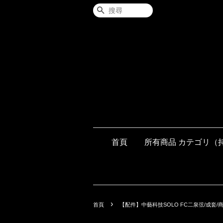
搜尋
首頁
所有商品 カテゴリ（
›
首頁
【配件】中藝科技SOLO FC二泉弦/成套/商