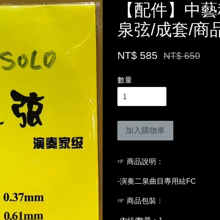
【配件】中藝科
泉弦/成套/商
NT$ 585
NT$ 650
數量
加入購物車
☞ 商品說明：
-演奏二泉曲目專用絃FC
☞ 商品包裝：