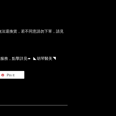
無法退換貨，若不同意請勿下單，請見
服務，點擊詳見➠ ◣胡琴醫美◥
Pin it