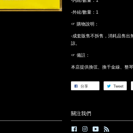
-內絃/數量：1
-外絃/數量：1
☞ 購物說明：
-成套販售不拆售，消耗品售出
諒。
☞ 備註：
本店提供換弦、換千金線、整琴
分享
Tweet
關注我們
Facebook
Instagram
YouTube
RSS