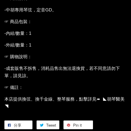
-中胡專用琴弦，定音GD。
☞ 商品包裝：
-內絃/數量：1
-外絃/數量：1
☞ 購物說明：
-成套販售不拆售，消耗品售出無法退換貨，若不同意請勿下
單，請見諒。
☞ 備註：
本店提供換弦、換千金線、整琴服務，點擊詳見➠ ◣胡琴醫美
◥
分享
Tweet
Pin it