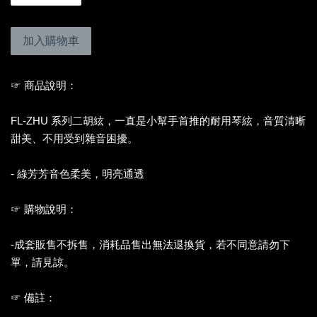
加入購物車
☞ 商品說明：
FL-ZHU 系列二胡絃，一直是小幫手首推的耐用琴絃，音質清晰
甜美、不用受到雜音困擾。
- 綠芳芳音色柔美，明亮通透
☞ 購物說明：
-成套販售不拆售，消耗品售出無法退換貨，若不同意請勿下
單，請見諒。
☞ 備註：