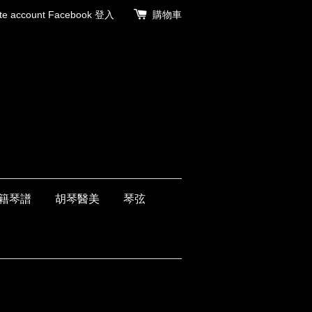
 account
Facebook 登入
購物車
籍琴譜
胡琴醫美
琴弦