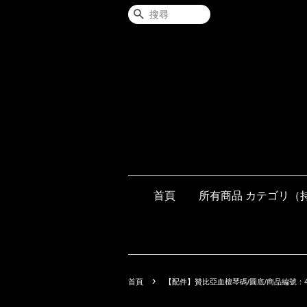
搜尋
首頁
所有商品 カテゴリ（
›
首頁
【配件】贊比亞血檀琴碼/圓底/商品編號：40