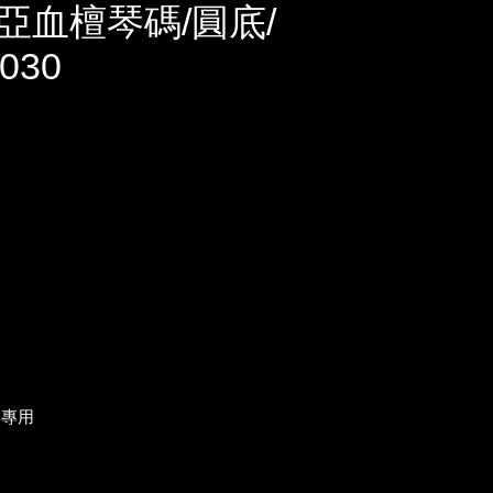
亞血檀琴碼/圓底/
030
胡專用