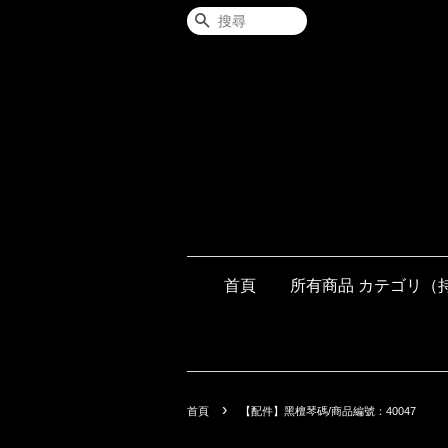
搜尋
首頁
所有商品 カテゴリ（
›
首頁
【配件】黑檀琴碼/商品編號：40047