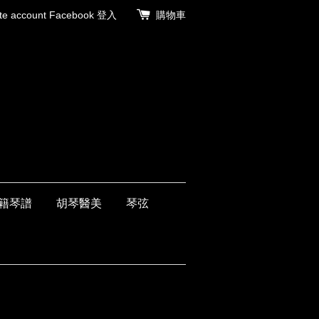
 account
Facebook 登入
購物車
籍琴譜
胡琴醫美
琴弦