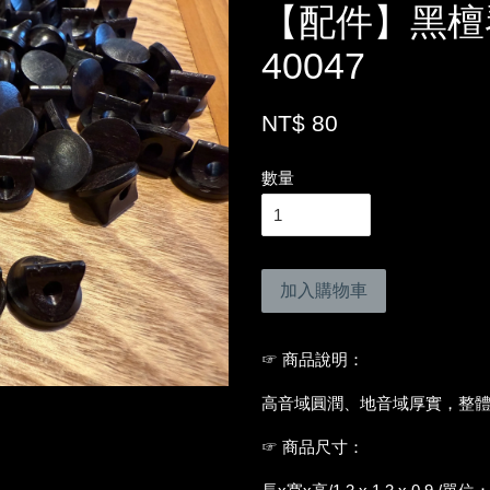
【配件】黑檀
40047
NT$ 80
數量
加入購物車
☞ 商品說明：
高音域圓潤、地音域厚實，整
☞ 商品尺寸：