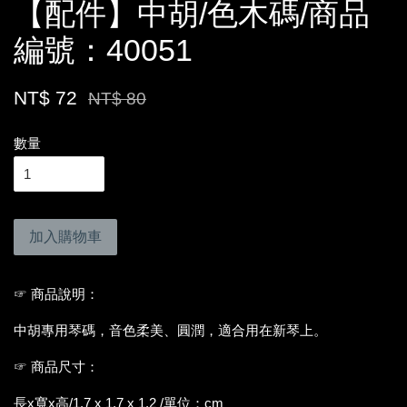
【配件】中胡/色木碼/商品
編號：40051
NT$ 72
NT$ 80
數量
加入購物車
☞ 商品說明：
中胡專用琴碼，音色柔美、圓潤，適合用在新琴上。
☞ 商品尺寸：
長x寬x高/1.7 x 1.7 x 1.2 /單位：cm