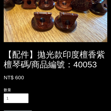
【配件】拋光款印度檀香紫
檀琴碼/商品編號：40053
NT$ 600
數量