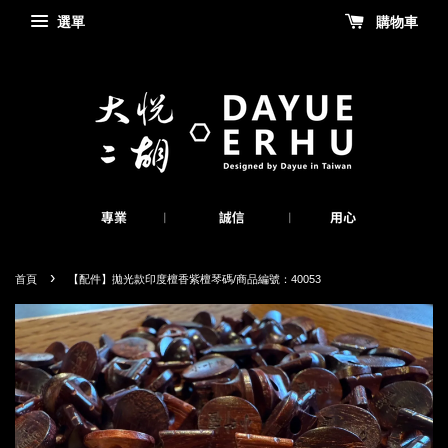
選單
購物車
›
首頁
【配件】拋光款印度檀香紫檀琴碼/商品編號：40053