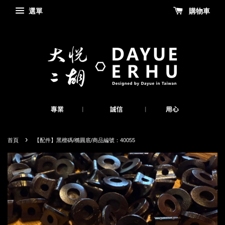
選單
購物車
›
首頁
【配件】黑檀碼/橢圓底/商品編號：40055