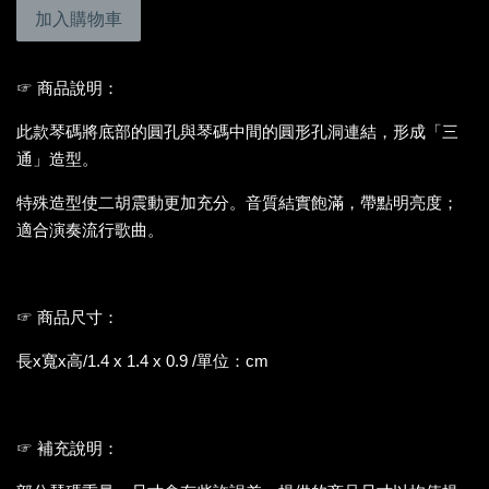
加入購物車
☞ 商品說明：
此款琴碼將底部的圓孔與琴碼中間的圓形孔洞連結，形成「三
通」造型。
特殊造型使二胡震動更加充分。音質結實飽滿，帶點明亮度；
適合演奏流行歌曲。
☞ 商品尺寸：
長x寬x高/1.4 x 1.4 x 0.9 /單位：cm
☞ 補充說明：