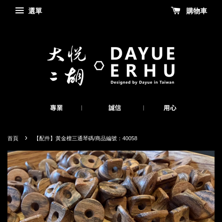
選單
購物車
›
首頁
【配件】黃金檀三通琴碼/商品編號：40058