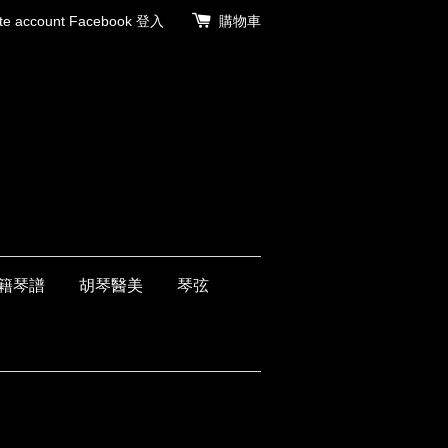
 account
Facebook 登入
購物車
籍琴譜
胡琴醫美
琴弦