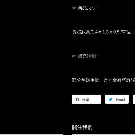
☞ 商品尺寸：
長x寬x高/1.4 x 1.3 x 0.9 /單
☞ 補充說明：
部分琴碼重量、尺寸會有些許
分享
Tweet
關注我們