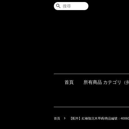
搜尋
首頁
所有商品 カテゴリ（
›
首頁
【配件】紅椿陰沉木琴碼/商品編號：4006