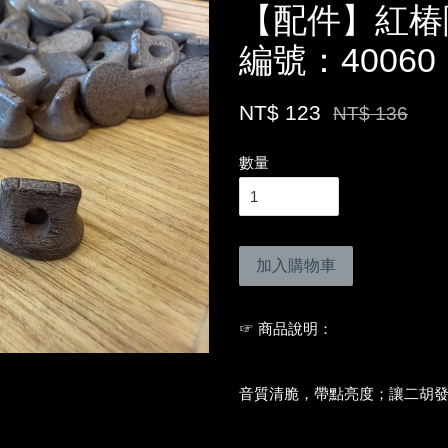
【配件】紅椿
編號：40060
NT$ 123
NT$ 136
數量
加入購物車
☞ 商品說明：
音質清脆，帶點亮度；讓二胡