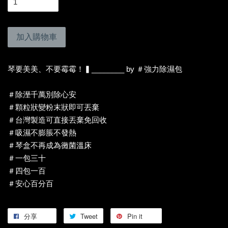
加入購物車
琴要美美、不要霉霉！▍________ by ＃強力除濕包
＃除溼千萬別除心安
＃顆粒狀變粉末狀即可丟棄
＃台灣製造可直接丟棄免回收
＃吸濕不膨脹不發熱
＃琴盒不再成為黴菌溫床
＃一包三十
＃四包一百
＃安心百分百
分享
Tweet
Pin it