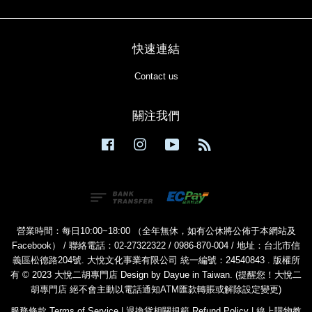
快速連結
Contact us
關注我們
Facebook
Instagram
YouTube
RSS
營業時間：每日10:00~18:00 （全年無休，如有公休將公佈于本網站及
Facebook） / 聯絡電話：02-27322322 / 0986-870-004 / 地址：台北市信
義區松德路204號. 大悅文化事業有限公司 統一編號：24540843 . 版權所
有 © 2023 大悅二胡專門店 Design by Dayue in Taiwan. (提醒您！大悅二
胡專門店 絕不會主動以電話通知ATM匯款轉賬或解除設定變更)
服務條款 Terms of Service
|
退換貨相關規範 Refund Policy
|
線上購物教