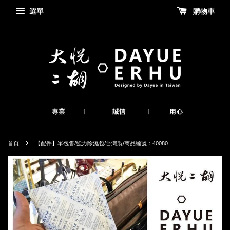
選單
購物車
›
首頁
【配件】單包售/強力除濕包/台灣製/商品編號：40080