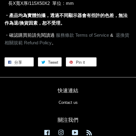
長X寬X厚/115X50X2 單位：mm
・產品均為實體拍攝，透過不同顯示器會有些許的色差，無法
作為
退/換貨因素，恕不受理。
・確認購買前請先閱讀過
服務條款 Terms of Service
&
退換貨
相關規範 Refund Policy
。
分享
Tweet
Pin it
快速連結
Contact us
關注我們
Facebook
Instagram
YouTube
RSS