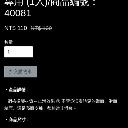
專用 (1入)/商品編號：
40081
NT$ 110
NT$ 130
數量
加入購物車
・產品詳情：
網格橡膠材質～止滑效果 ㊝ 不管你演奏時穿的緞面、滑面、
絲面、還是亮面皮褲，都相當止滑噢～
・商品尺寸：