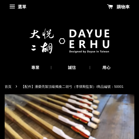
選單
購物車
›
首頁
【配件】潘榮亮製頂級獨奏二胡弓（李懷剛監製）/商品編號：50001