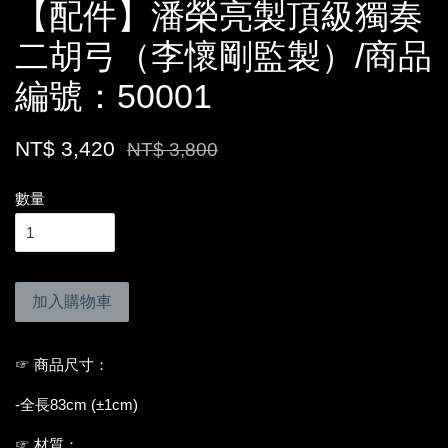
【配件】潘榮亮製頂級獨奏
二胡弓（李懷剛監製）/商品
編號：50001
NT$ 3,420
NT$ 3,800
數量
加入購物車
☞ 商品尺寸：
-全長83cm (±1cm)
☞ 材質：