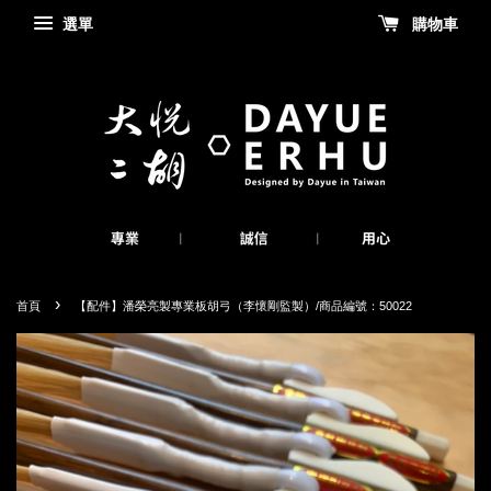
選單
購物車
›
首頁
【配件】潘榮亮製專業板胡弓（李懷剛監製）/商品編號：50022