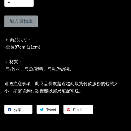
加入購物車
☞ 商品尺寸：
-全長87cm (±1cm)
☞ 材質：
-弓/竹材、弓魚/塑料、弓毛/馬尾毛
運送注意事項：此商品長度超過超商取貨付款服務的包裝大
小，如需貨到付款僅能以郵局宅配寄送。
分享
Tweet
Pin it