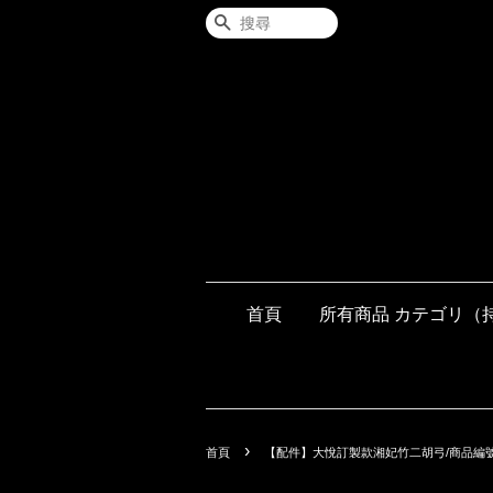
搜尋
首頁
所有商品 カテゴリ（
›
首頁
【配件】大悅訂製款湘妃竹二胡弓/商品編號：