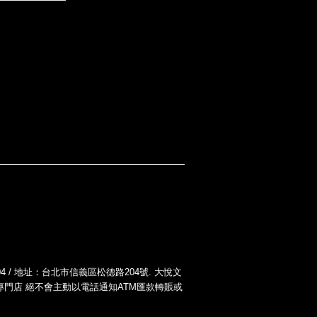
-004 / 地址：台北市信義區松德路204號. 大悅文
您！大悅二胡專門店 絕不會主動以電話通知ATM匯款轉賬或