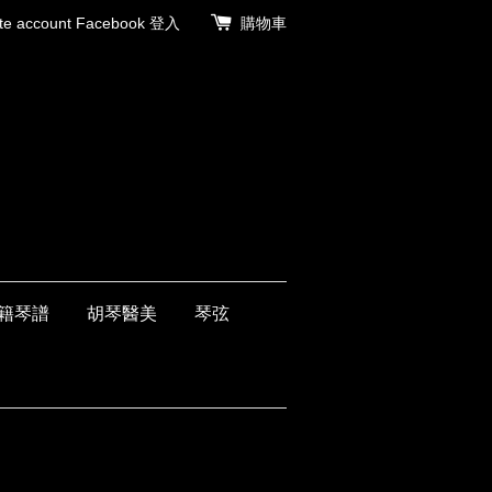
 account
Facebook 登入
購物車
籍琴譜
胡琴醫美
琴弦