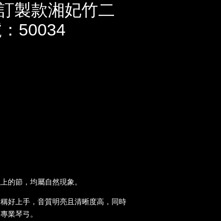
訂製款湘妃竹二
：50034
以上的節，均屬自然現象。
勻稱好上手，音質明亮且清晰度高，同時
的專業琴弓。