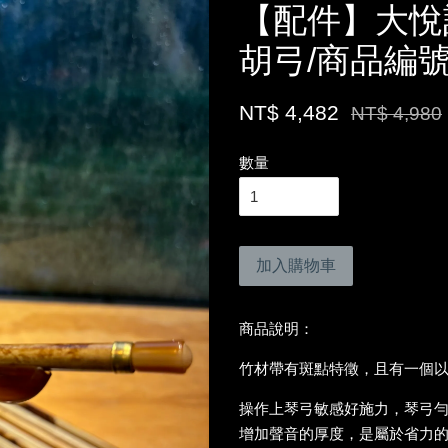
【配件】大悅
胡弓/商品編號
NT$ 4,482
NT$ 4,980
數量
加入購物車
商品說明：
竹材帶有斑點特徵，且有一個
操作上琴弓敏感好施力，琴弓
增加聲音的厚度，是屬於省力