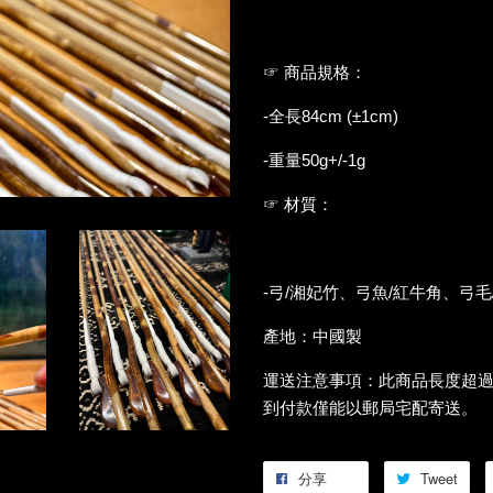
☞ 商品規格：
-全長84cm (±1cm)
-重量50g+/-1g
☞ 材質：
-弓/湘妃竹、弓魚/紅牛角、弓毛
產地：中國製
運送注意事項：此商品長度超
到付款僅能以郵局宅配寄送。
分享
Tweet