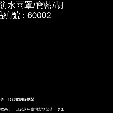
防水雨罩/寶藍/胡
號 : 60002
納袋，輕鬆收納好攜帶
水效果；開口處選用臺灣製鬆緊帶，更加