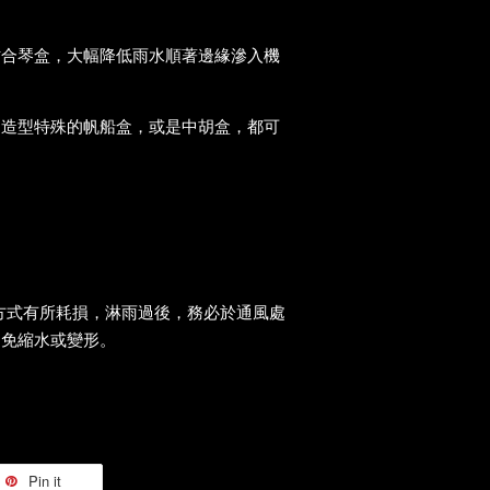
貼合琴盒，大幅降低雨水順著邊緣滲入機
、造型特殊的帆船盒，或是中胡盒，都可
方式有所耗損，淋雨過後，務必於通風處
避免縮水或變形。
Pin it