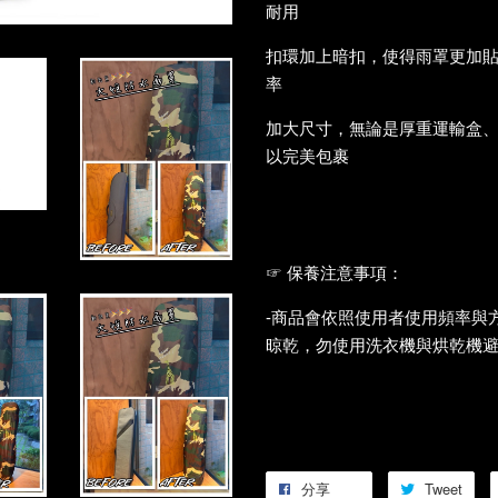
耐用
扣環加上暗扣，使得雨罩更加
率
加大尺寸，無論是厚重運輸盒
以完美包裹
☞
保養注意事項：
-商品會依照使用者使用頻率與
晾乾，勿使用洗衣機與烘乾機
分享
Tweet