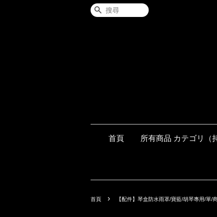
搜尋
首頁
所有商品 カテゴリ（
›
首頁
【配件】琴盒防水雨罩/寶藍/胡琴專用/單/商品編