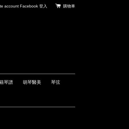
 account
Facebook 登入
購物車
籍琴譜
胡琴醫美
琴弦