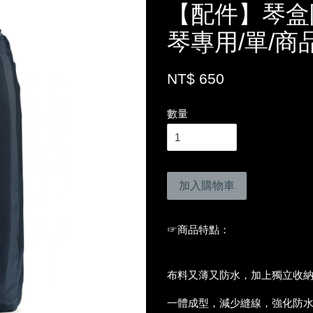
【配件】琴盒
琴專用/單/商品編
NT$ 650
數量
加入購物車
☞商品特點
：
布料又薄又防水
，加上獨立收
一體成型，
減少縫線
，強化防