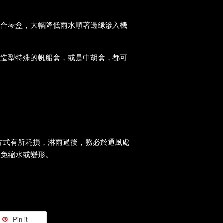
貼合琴盒，大幅降低雨水順著邊緣滲入機
、造型特殊的帆船盒，或是中胡盒，都可
方式有所耗損，淋雨過後，務必於通風處
避免縮水或變形。
Pin it