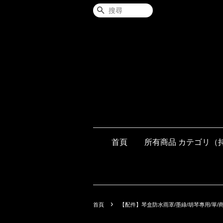
搜尋
首頁
所有商品 カテゴリ（
›
首頁
【配件】琴盒防水雨罩/墨綠/胡琴專用/單/商品編