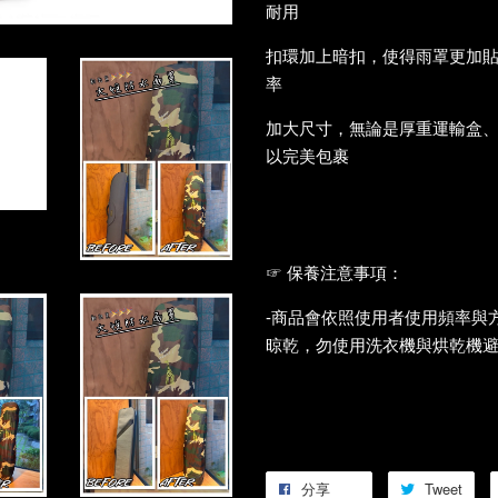
耐用
扣環加上暗扣，使得雨罩更加
率
加大尺寸，無論是厚重運輸盒
以完美包裹
☞
保養注意事項：
-商品會依照使用者使用頻率與
晾乾，勿使用洗衣機與烘乾機
分享
Tweet