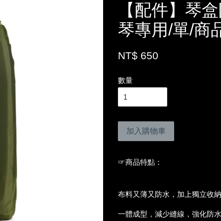
【配件】琴盒
琴專用/單/商品編
NT$ 650
數量
加入購物車
☞商品特點
：
布料又薄又防水
，加上獨立收
一體成型，
減少縫線
，強化防