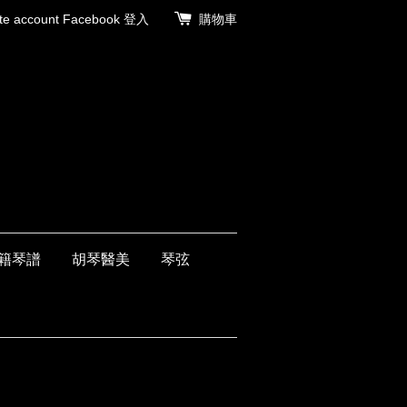
 account
Facebook 登入
購物車
籍琴譜
胡琴醫美
琴弦