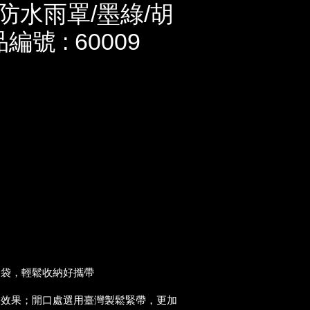
防水雨罩/墨綠/胡
號 : 60009
納袋，輕鬆收納好攜帶
水效果；開口處選用臺灣製鬆緊帶，更加