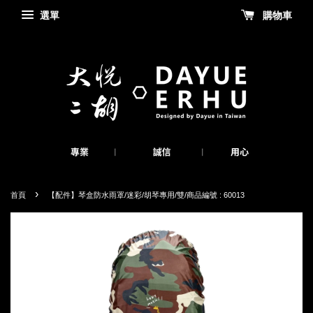
選單
購物車
›
首頁
【配件】琴盒防水雨罩/迷彩/胡琴專用/雙/商品編號 : 60013