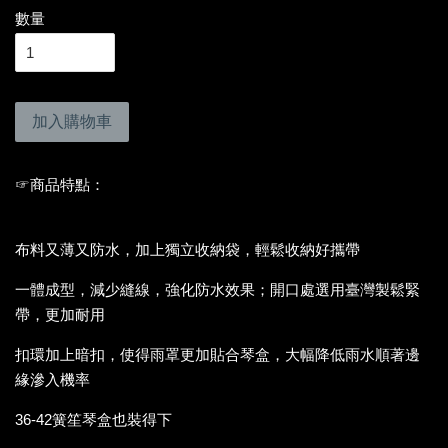
數量
加入購物車
☞商品特點：
布料又薄又防水，加上獨立收納袋，輕鬆收納好攜帶
一體成型，減少縫線，強化防水效果；開口處選用臺灣製鬆緊
帶，更加耐用
扣環加上暗扣，使得雨罩更加貼合琴盒，大幅降低雨水順著邊
緣滲入機率
36-42簧笙琴盒也裝得下