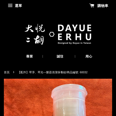
選單
購物車
›
首頁
【配件】琴淨、琴光—樂器清潔保養組/商品編號: 60032