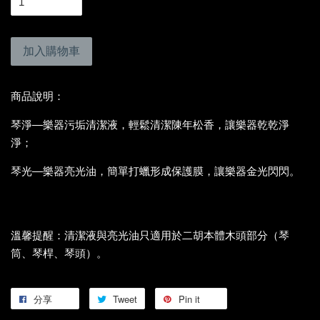
加入購物車
商品說明：
琴淨—樂器污垢清潔液，輕鬆清潔陳年松香，讓樂器乾乾淨
淨；
琴光—樂器亮光油，簡單打蠟形成保護膜，讓樂器金光閃閃。
溫馨提醒：清潔液與亮光油只適用於二胡本體木頭部分（琴
筒、琴桿、琴頭）。
分享
Tweet
Pin it